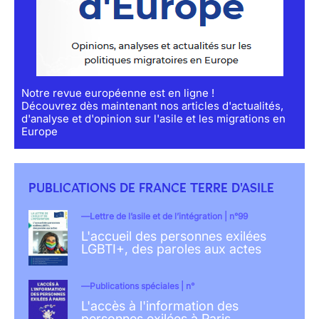
Notre revue européenne est en ligne !
Découvrez dès maintenant nos articles d'actualités,
d'analyse et d'opinion sur l'asile et les migrations en
Europe
PUBLICATIONS DE FRANCE TERRE D'ASILE
Lettre de l’asile et de l’intégration | n°99
L'accueil des personnes exilées
LGBTI+, des paroles aux actes
Publications spéciales | n°
L'accès à l'information des
personnes exilées à Paris