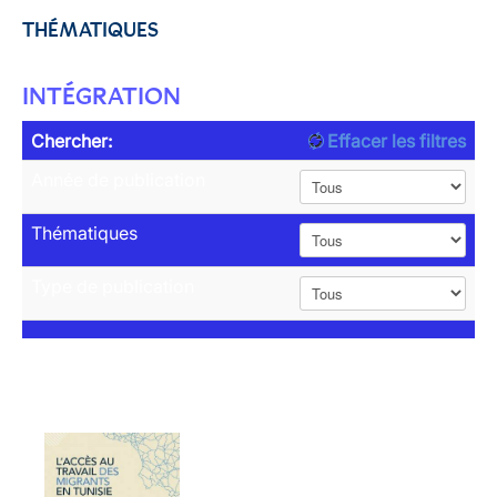
THÉMATIQUES
INTÉGRATION
Chercher:
Effacer les filtres
Année de publication
Thématiques
Type de publication