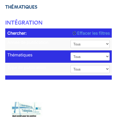
THÉMATIQUES
INTÉGRATION
Chercher:
Effacer les filtres
Année de publication
Thématiques
Type de publication