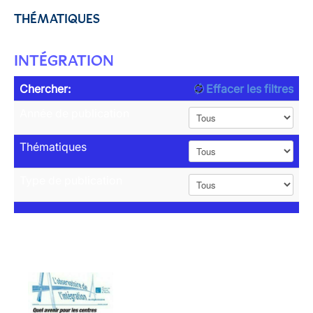
THÉMATIQUES
INTÉGRATION
Chercher:
Effacer les filtres
Année de publication
Thématiques
Type de publication