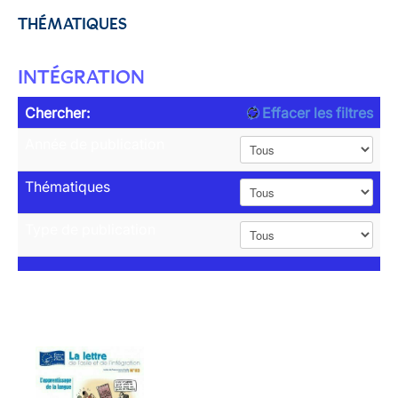
THÉMATIQUES
INTÉGRATION
Chercher:
Effacer les filtres
Année de publication
Thématiques
Type de publication