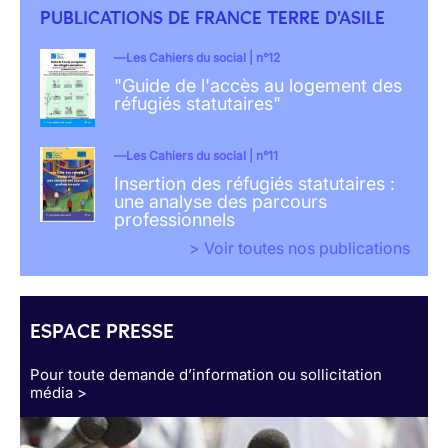
PUBLICATIONS DE FRANCE TERRE D'ASILE
Les Cahiers du social | n°12
"Guide de l'accès au logement des
réfugiés statutaires"
Les Cahiers du social | n°11
Insertion des réfugiés statutaires :
une analyse des parcours
professionnels
> Voir toutes nos publications
ESPACE PRESSE
Pour toute demande d’information ou sollicitation
média >