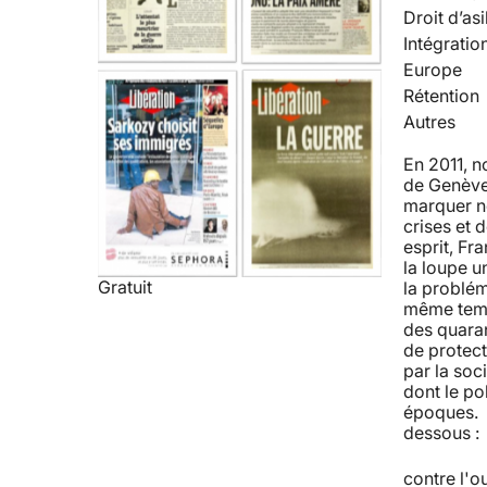
Droit d’asi
Intégratio
Europe
Rétention
Autres
En 2011, 
de Genève 
marquer no
crises et 
esprit, Fra
la loupe u
Gratuit
la problém
même temps
des quaran
de protect
par la soc
dont le po
époques. R
dessous : 
contre l'o