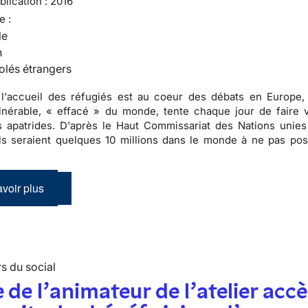
lication :
2016
e :
le
n
olés étrangers
 l'accueil des réfugiés est au coeur des débats en Europe,
nérable, « effacé » du monde, tente chaque jour de faire v
es apatrides. D'après le Haut Commissariat des Nations unies
ils seraient quelques 10 millions dans le monde à ne pas po
.
voir plus
s du social
 de l’animateur de l’atelier accè