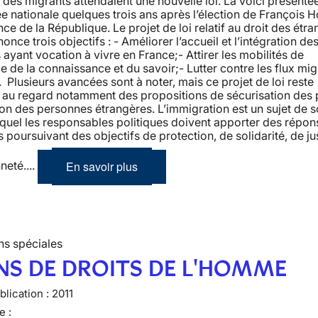
 des migrants attendaient une nouvelle loi. La voici présenté
e nationale quelques trois ans après l’élection de François H
nce de la République. Le projet de loi relatif au droit des étr
once trois objectifs : - Améliorer l’accueil et l’intégration de
ayant vocation à vivre en France;- Attirer les mobilités de
ce de la connaissance et du savoir;- Lutter contre les flux mig
s. Plusieurs avancées sont à noter, mais ce projet de loi reste
t au regard notamment des propositions de sécurisation des
ion des personnes étrangères. L’immigration est un sujet de s
quel les responsables politiques doivent apporter des répon
s poursuivant des objectifs de protection, de solidarité, de ju
En savoir plus
neté....
ns spéciales
NS DE DROITS DE L'HOMME
lication :
2011
e :