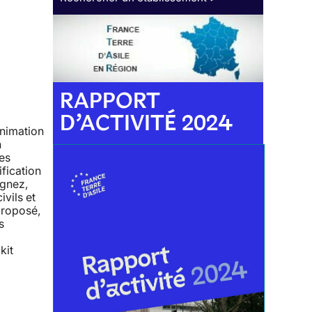
RAPPORT
D’ACTIVITÉ 2024
animation
n
tes
ification
agnez,
ivils et
proposé,
s
kit