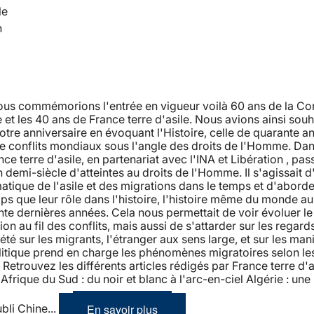
le
n
nous commémorions l'entrée en vigueur voilà 60 ans de la Co
et les 40 ans de France terre d'asile. Nous avions ainsi souh
tre anniversaire en évoquant l'Histoire, celle de quarante a
de conflits mondiaux sous l'angle des droits de l'Homme. Dan
nce terre d'asile, en partenariat avec l'INA et Libération , pas
n demi-siècle d'atteintes au droits de l'Homme. Il s'agissait d
atique de l'asile et des migrations dans le temps et d'aborde
 que leur rôle dans l'histoire, l'histoire même du monde au
te dernières années. Cela nous permettait de voir évoluer l
ion au fil des conflits, mais aussi de s'attarder sur les regard
iété sur les migrants, l'étranger aux sens large, et sur les man
litique prend en charge les phénomènes migratoires selon le
etrouvez les différents articles rédigés par France terre d'as
Afrique du Sud : du noir et blanc à l'arc-en-ciel Algérie : une 
En savoir plus
ubli Chine...