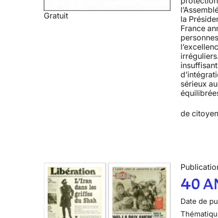
protection
l’Assemblé
Gratuit
la Préside
France ann
personnes 
l’excellen
irrégulier
insuffisan
d’intégrat
sérieux au
équilibrée
de citoyen
Publicatio
40 A
Date de pub
Thématiqu