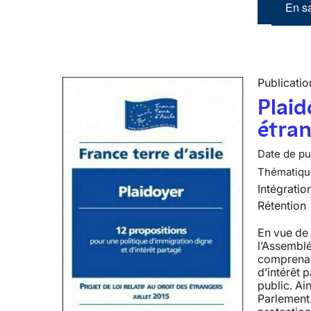
En sa
Publicatio
Plaid
étra
Date de pub
Thématiqu
Intégratio
Rétention
En vue de 
l’Assemblé
comprenant
d’intérêt 
public. Ai
Parlement.