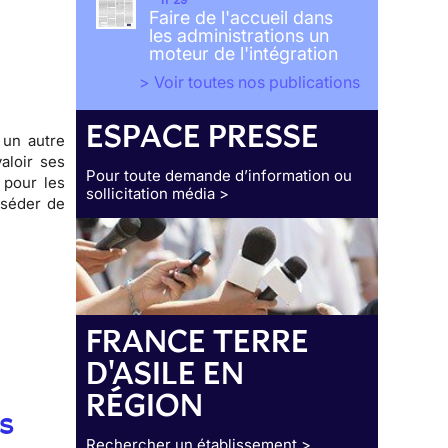
Faire de l'accueil dans
les administrations un
moteur de l'intégration
> Voir toutes nos publications
ESPACE PRESSE
 un autre
aloir ses
Pour toute demande d’information ou
 pour les
sollicitation média >
sséder de
FRANCE TERRE
D'ASILE EN
RÉGION
s
Rechercher un établissement >