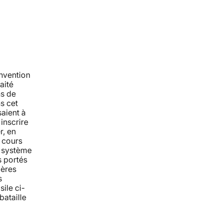
nvention
aité
ns de
s cet
saient à
'inscrire
r, en
 cours
e système
s portés
ières
s
ile ci-
bataille