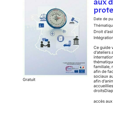
aux d
prote
Date de pub
Thématiqu
Droit d’asi
Intégratio
Ce guide 
d’ateliers
internatio
thématiques
familiale
afin de fac
sociaux a
Gratuit
afin d’ani
accueillie
droitsDiap
accès aux 