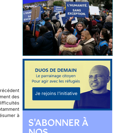
précédent
Je rejoins l'initiative
ement des
fficultés
notamment
 résumer à
S'ABONNER À
NOS