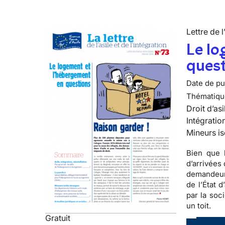
Lettre de l
Le lo
ques
Date de pub
Thématiqu
Droit d’asi
Intégratio
Mineurs is
Bien que 
d’arrivées
demandeurs
de l’État 
par la soc
un toit.
Gratuit