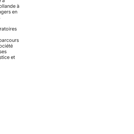
e à
ollande à
angers en
s
ratoires
 parcours
ociété
ses
stice et