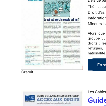
Date de pub
Thématiqu
Droit d’asi
Intégratio
Mineurs is
Alors que
groupe vul
droits : l
réfugiés, 
nationalité
En sa
Gratuit
Les Cahier
Guide