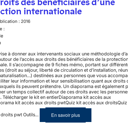
roits des bénéficiaires d’une
ction internationale
lication :
2016
e :
le
n
vise à donner aux intervenants sociaux une méthodologie d’
 autour de l’accès aux droits des bénéficiaires de la protectio
nale. Il s’accompagne de 9 fiches mémo, portant sur différen
 (droit au séjour, liberté de circulation et d’installation, réun
, naturalisation…) destinées aux personnes que vous accomp
iliter leur information et leur sensibilisation quant aux droits c
uxquels ils peuvent prétendre. Un diaporama est également 
mer un temps collectif autour de ces droits avec les personne
s. Télécharger le kit en entierDiaporama kit accès aux
orama kit accès aux droits pwtQuiz kit accès aux droitsQuiz 
En savoir plus
droits pwt Outils...