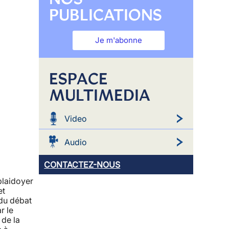
PUBLICATIONS
Je m'abonne
ESPACE
MULTIMEDIA
Video
Audio
CONTACTEZ-NOUS
plaidoyer
et
 du débat
r le
 de la