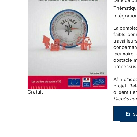
Date de pub
Thématiqu
Intégratio
La complex
faible con
travaille
concernan
lacunaire
obstacle m
processus 
Afin d’acc
projet Re
Gratuit
d’identifi
l’accès aux
En sa