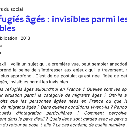
s du social
fugiés âgés : invisibles parmi le
ibles
lication :
2013
e :
n
n exil – voilà un sujet qui, à première vue, peut sembler anecdo
 prend la peine de s’intéresser aux enjeux qui le traversent, 
 plus approfondi. C’est de ce postulat qu’est née l’idée de ce
és, invisibles parmi les invisibles.
es réfugiés âgés aujourd’hui en France ? Quelles sont les spé
ur situation parmi la catégorie de migrants âgés ? Ont-ils 
oits que les personnes âgées nées en France ou que le
 de migrants âgés ? Dans quelles conditions vivent-ils ? Renco
cultés d’intégration particulières ? Comment perçoiven
ent dans le pays d’exil ? Quels liens sont gardés avec le pays d
n du retour se pose-t-elle ? Le cas échéant, de quelle manière 