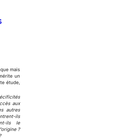
s
tique mais
mérite un
tte étude,
cificités
accès aux
s autres
ntrent-ils
t-ils le
’origine ?
?