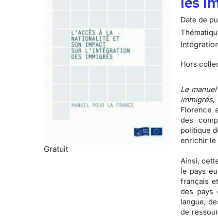
les i
Date de pub
Thématiqu
Intégratio
Hors colle
Le manuel 
immigrés
,
Florence e
des comp
politique d
enrichir le
Gratuit
Ainsi, cett
le pays eu
français
et
des pays 
langue, de
de ressour