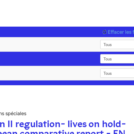
Effacer les f
ns spéciales
n II regulation- lives on hold-
pean comparative report - EN