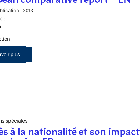
lication :
2013
e :
n
ction
voir plus
ns spéciales
ès à la nationalité et son impact