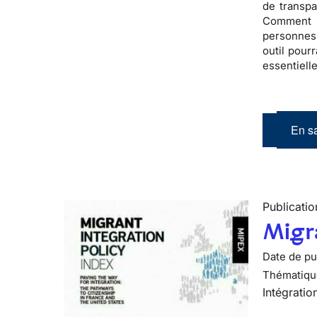
de transp
Comment 
personnes 
outil pour
essentielle
En sa
Publicatio
Migra
Date de pub
Thématiqu
Intégratio