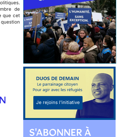
olitiques
.
ombre de
e que cet
e question
EN
Je rejoins l'initiative
S'ABONNER À