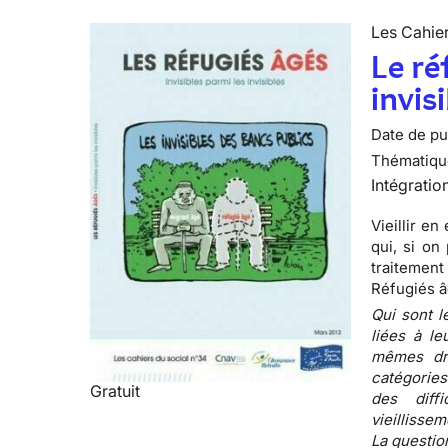
Les Cahier
Le ré
invis
Date de pub
Thématiqu
Intégratio
Vieillir e
qui, si on
traitement
Réfugiés âg
Qui sont l
liées à le
mêmes dr
catégories
Gratuit
des diffi
vieillissem
La questio