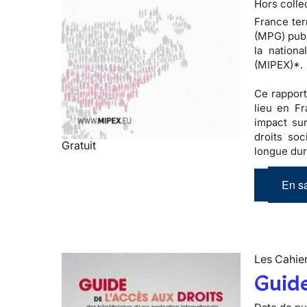
Hors colle
France ter
(MPG) publ
la nationa
(MIPEX)*.
Ce rapport
lieu en F
impact sur
droits soc
Gratuit
longue duré
En sa
Les Cahier
Guide