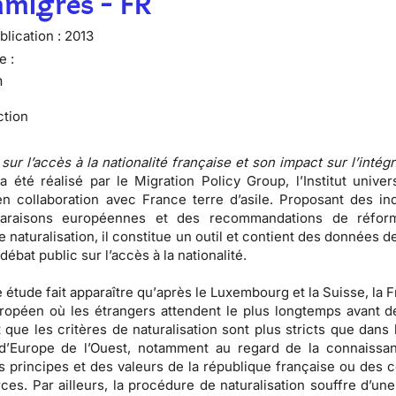
mmigrés - FR
lication :
2013
e :
n
ction
sur l’accès à la nationalité française et son impact sur l’intég
 a été réalisé par le Migration Policy Group, l’Institut univer
n collaboration avec France terre d’asile. Proposant des ind
araisons européennes et des recommandations de réfor
e naturalisation, il constitue un outil et contient des données d
 débat public sur l’accès à la nationalité.
e étude fait apparaître qu’
après le Luxembourg et la Suisse, la 
ropéen où les étrangers attendent le plus longtemps avant d
 que les critères de naturalisation sont plus stricts que dans 
d’Europe de l’Ouest, notamment au regard de la connaissa
s principes et des valeurs de la république française ou des c
ces. Par ailleurs, la procédure de naturalisation souffre d’un