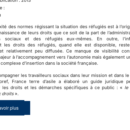
lication :
2013
e :
n
ité des normes régissant la situation des réfugiés est à l’ori
naissance de leurs droits que ce soit de la part de l’administr
urs sociaux et des réfugiés eux-mêmes. En outre, l’inf
t les droits des réfugiés, quand elle est disponible, rest
 et relativement peu diffusée. Ce manque de visibilité con
ajeur à l’accompagnement vers l’autonomie mais également un
complexe d’insertion dans la société française.
ompagner les travailleurs sociaux dans leur mission et dans le
loref, France terre d’asile a élaboré un guide juridique p
er les droits et les démarches spécifiques à ce public : «
le
 droits
».
voir plus