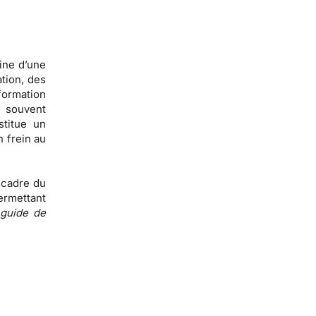
gine d’une
ation, des
ormation
e souvent
stitue un
 frein au
 cadre du
ermettant
 guide de