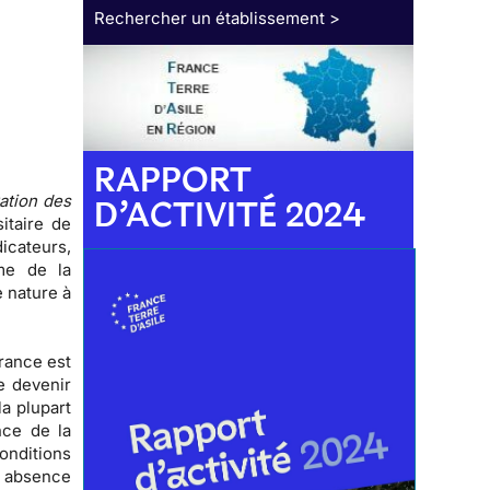
Rechercher un établissement >
RAPPORT
ration des
D’ACTIVITÉ 2024
sitaire de
icateurs,
me de la
e nature à
France est
e devenir
la plupart
nce de la
onditions
e
absence