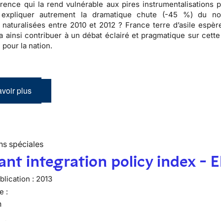
arence
qui la rend vulnérable aux pires
instrumentalisations p
expliquer autrement la dramatique chute (-45 %) du n
naturalisées entre 2010 et 2012 ? France terre d’asile espèr
ra ainsi contribuer à un débat éclairé et pragmatique sur cett
 pour la nation.
voir plus
ns spéciales
nt integration policy index - 
lication :
2013
e :
n