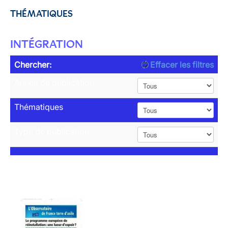
THÉMATIQUES
INTÉGRATION
Chercher:
Effacer les filtres
Année de publication
Thématiques
Type de publication