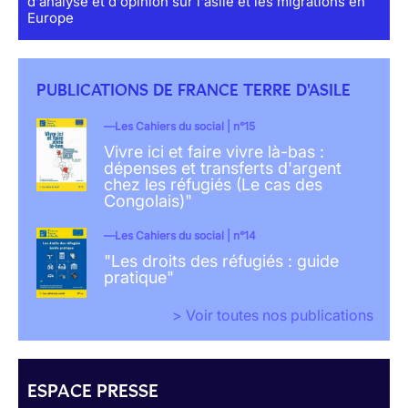
d'analyse et d'opinion sur l'asile et les migrations en
Europe
PUBLICATIONS DE FRANCE TERRE D'ASILE
Les Cahiers du social | n°15
Vivre ici et faire vivre là-bas :
dépenses et transferts d'argent
chez les réfugiés (Le cas des
Congolais)"
Les Cahiers du social | n°14
"Les droits des réfugiés : guide
pratique"
> Voir toutes nos publications
ESPACE PRESSE