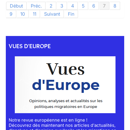
Début
Préc.
2
3
4
5
6
7
8
9
10
11
Suivant
Fin
VUES D'EUROPE
Notre revue européenne est en ligne !
Découvrez dès maintenant nos articles d'actualités,