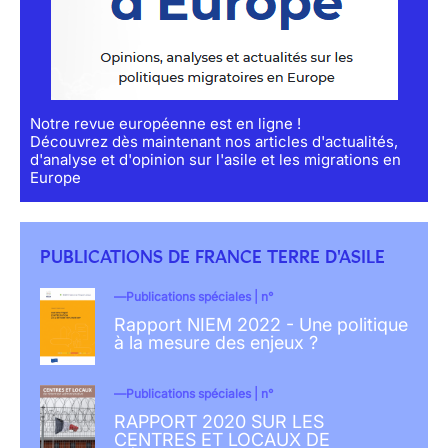
Notre revue européenne est en ligne !
Découvrez dès maintenant nos articles d'actualités,
d'analyse et d'opinion sur l'asile et les migrations en
Europe
PUBLICATIONS DE FRANCE TERRE D'ASILE
Publications spéciales | n°
Rapport NIEM 2022 - Une politique
à la mesure des enjeux ?
Publications spéciales | n°
RAPPORT 2020 SUR LES
CENTRES ET LOCAUX DE