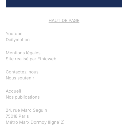
HAUT DE PAGE
Youtube
Dailymotion
Mentions légales
Site réalisé par
Ethicweb
Contactez-nous
Nous soutenir
Accueil
Nos publications
24, rue Marc Seguin
75018 Paris
Métro Marx Dormoy (ligne12)