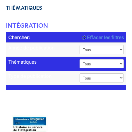
THÉMATIQUES
INTÉGRATION
Chercher:
Effacer les filtres
Année de publication
Thématiques
Type de publication