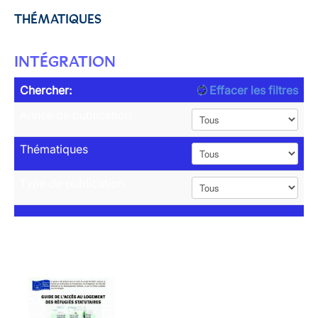
THÉMATIQUES
INTÉGRATION
Chercher:
Effacer les filtres
Année de publication
Thématiques
Type de publication