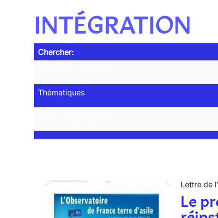
INTÉGRATION
Chercher:
Année de publication
Thématiques
Type de publication
Lettre de l
Le p
réins