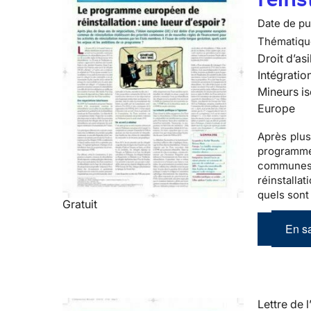
Date de pub
Thématiqu
Droit d’asi
Intégratio
Mineurs is
Europe
Après plus
programm
communes
réinstalla
quels sont
Gratuit
En sa
Lettre de l