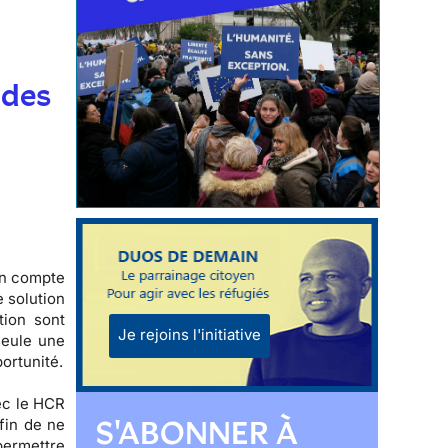
t
 des
on compte
e solution
tion sont
Je rejoins l'initiative
seule une
ortunité.
ec le HCR
S'ABONNER À
fin de ne
 permettre