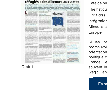
Date de pub
Thématiqu
Droit d’asi
Intégratio
Mineurs is
Europe
Si les in
promouvoir
orientatio
politique
France, l’
Gratuit
souvent in
S’agit-il e
En sa