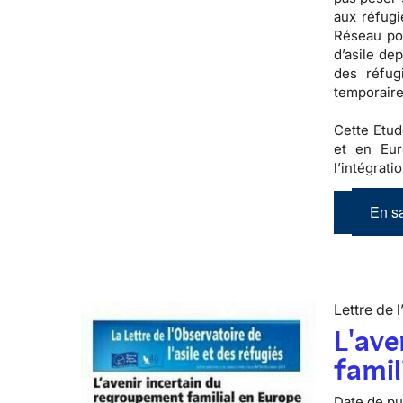
aux réfugi
Réseau pou
d’asile de
des réfug
temporaire
Cette Etud
et en Eur
l’intégrati
En sa
Lettre de l
L'ave
famil
Date de pub