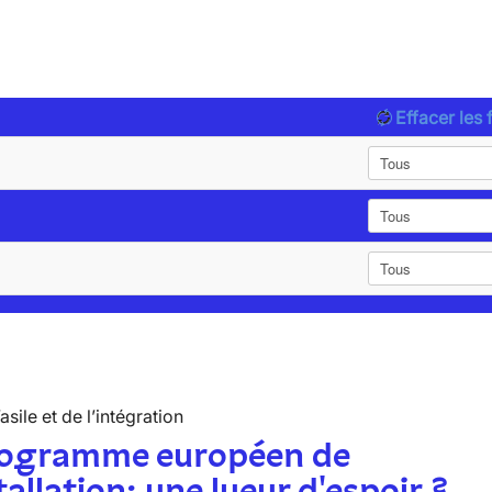
Effacer les f
’asile et de l’intégration
rogramme européen de
tallation: une lueur d'espoir ?