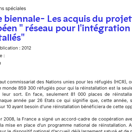
ns spéciales
 biennale- Les acquis du proje
éen " réseau pour l'intégration
tallés"
lication :
2012
e :
n
aut commissariat des Nations unies pour les réfugiés (HCR), 
le monde 859 300 réfugiés pour qui la réinstallation est la seul
 leur sort. En face, seulement 81 000 places de réinstalla
haque année par 26 Etats ce qui signifie que, cette année, 
ur 10 ayant besoin d'une réinstallation bénéficiera de cette opp
er 2008, la France a signé un accord-cadre de coopération av
la mise en place d’un programme national de réinstallation. A
sur le dispositif national d’accueil déjà largement saturé et de