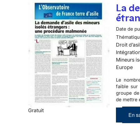
La de
étra
Date de pub
Thématiqu
Droit d’asi
Intégratio
Mineurs is
Europe
Le nombre
faible sur 
groupe de 
de mettre e
Gratuit
En sa