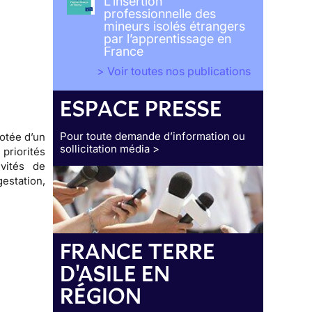
L’insertion
professionnelle des
mineurs isolés étrangers
par l’apprentissage en
France
> Voir toutes nos publications
ESPACE PRESSE
Pour toute demande d’information ou
otée d’un
sollicitation média >
riorités
vités de
estation,
FRANCE TERRE
D'ASILE EN
RÉGION