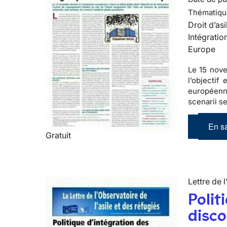
Thématiqu
Droit d’asi
Intégratio
Europe
Le 15 nove
l’objectif
européenne
scenarii s
En sa
Gratuit
Lettre de l
Polit
disco