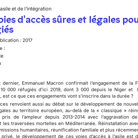
’asile et de l’intégration
oies d'accès sûres et légales pou
iés
lication :
2017
e :
le
n
t dernier, Emmanuel Macron confirmait l’engagement de la 
r 10 000 réfugiés d’ici 2019, dont 3 000 depuis le Niger et 
 est ce que ces engagements vont s’inscrire dans la durée ?
es renvoient aussi au débat sur le développement de nouvel
gales au territoire européen, au-delà de la « classique » réins
a pris de l’ampleur depuis 2013-2014 avec l’aggravation de
t les traversées mortelles en Méditerranée. Réinstallation ave
dmissions humanitaires, réunification familiale et plus récemm
 privé, le développement de ces voies d’accès à l’asile est 