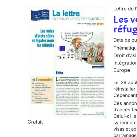
Lettre de l
Les v
réfug
Date de pub
Thématiqu
Droit d’asi
Intégratio
Europe
Le 28 aoû
réinstalle
Cependant,
Ces annonc
d’accès lé
Celui-ci 
Gratuit
syrienne e
visas et a
parrainage