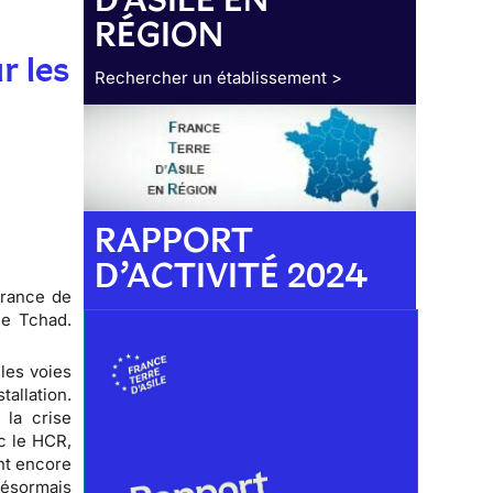
RÉGION
r les
Rechercher un établissement >
RAPPORT
D’ACTIVITÉ 2024
France de
le Tchad.
les voies
tallation.
 la crise
c le HCR,
ent encore
désormais