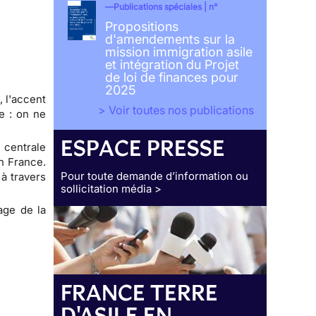
Publications spéciales | n°
Propositions
d'amendements sur la
mission immigration asile
et intégration du Projet
de loi de finances pour
2025
, l'accent
> Voir toutes nos publications
e : on ne
ESPACE PRESSE
 centrale
en France.
Pour toute demande d’information ou
à travers
sollicitation média >
sage de la
FRANCE TERRE
D'ASILE EN