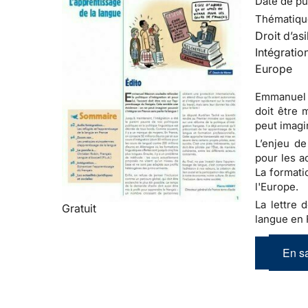
Date de pub
Thématiqu
Droit d’asi
Intégratio
Europe
Emmanuel M
doit être 
peut imagi
L’enjeu de
pour les a
La formati
l'Europe.
La lettre d
Gratuit
langue en 
En sa