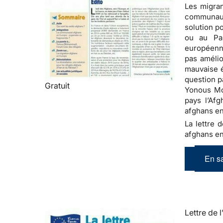
Les migran
communauté
solution p
ou au Pa
européenne
pas amélio
mauvaise é
question p
Gratuit
Yonous Moh
pays l’Afg
afghans en
La lettre d
afghans en
En sa
Lettre de l