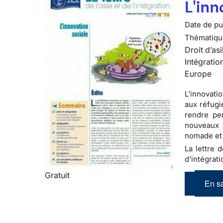
L'inn
Date de pub
Thématiqu
Droit d’asi
Intégratio
Europe
L'innovati
aux réfugi
rendre per
nouveaux 
nomade et
La lettre 
d'intégrati
Gratuit
En sa