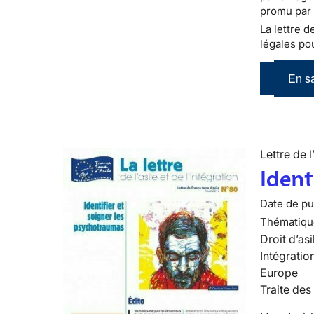
promu par 
La lettre d
légales pou
En sa
Lettre de l
Ident
Date de pub
Thématiqu
Droit d’asi
Intégratio
Europe
Traite des