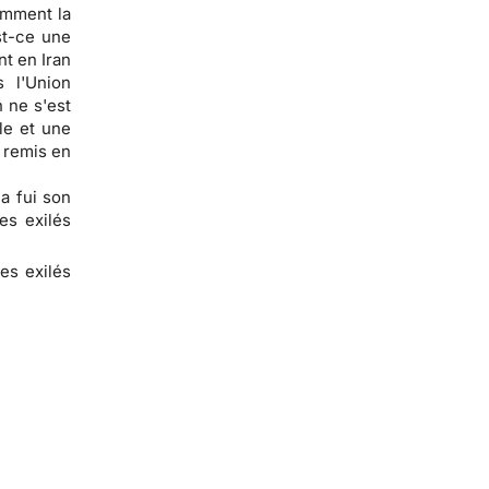
omment la
st-ce une
nt en Iran
 l'Union
 ne s'est
le et une
 remis en
a fui son
es exilés
des exilés