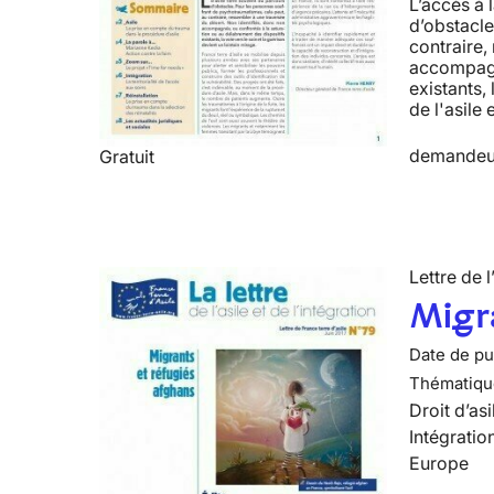
L’accès à 
d’obstacle
contraire,
accompagné
existants, 
de l'asile 
demandeur
Gratuit
Lettre de l
Migra
Date de pub
Thématiqu
Droit d’asi
Intégratio
Europe