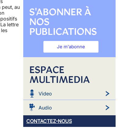
rs
 peut, au
S'ABONNER À
on
NOS
positifs
La lettre
PUBLICATIONS
 les
Je m'abonne
ESPACE
MULTIMEDIA
Video
Audio
CONTACTEZ-NOUS