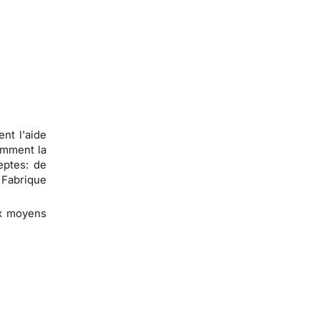
nt l'aide
omment la
eptes: de
 Fabrique
aux moyens