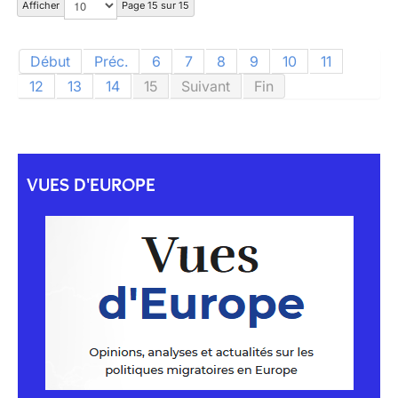
Afficher
Page 15 sur 15
Début
Préc.
6
7
8
9
10
11
12
13
14
15
Suivant
Fin
VUES D'EUROPE