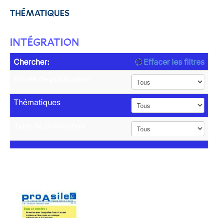
THÉMATIQUES
INTÉGRATION
Chercher:
Effacer les filtres
Année de publication
Thématiques
Type de publication