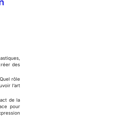
on
astiques,
créer des
 Quel rôle
oir l’art
pact de la
lace pour
xpression