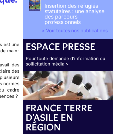
Insertion des réfugiés
statutaires : une analyse
des parcours
professionnels
> Voir toutes nos publications
ESPACE PRESSE
es est une
 de main-
Pour toute demande d’information ou
sollicitation média >
avail des
claire des
plusieurs
es normes
 du cadre
équences ?
FRANCE TERRE
D'ASILE EN
RÉGION