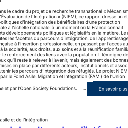
n
ns le cadre du projet de recherche transnational « Mécanis
'Évaluation de l'Intégration » (NIEM), ce rapport dresse un é
politiques d’intégration des bénéficiaires d’une protection
nale à l’échelle nationale, à un moment où la France connait
ts développements politiques et législatifs en la matière. Le
tes les facettes du parcours d’intégration: de l’apprentissage
nçaise à l’insertion professionnelle, en passant par l’accès a
 la scolarité, aux droits, aux soins et à la réunification famil
 le renforcement des liens avec la population. Il témoigne de
eux qu’il reste à relever à l’avenir, mais également des bonne
mises en place par différents acteurs, institutionnels et associ
utenir les parcours d’intégration des réfugiés. Le projet NIEM
par le Fond Asile, Migration et Intégration (FAMI) de l’Union
En savoir plus
e et par l’Open Society Foundations. ...
’asile et de l’intégration