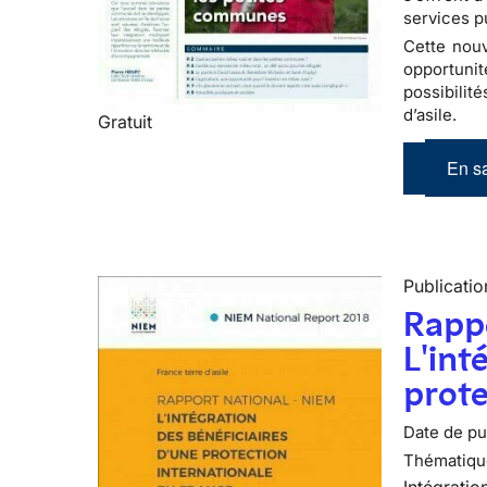
services pu
Cette nouve
opportuni
possibilité
d’asile.
Gratuit
En sa
Publicatio
Rapp
L'int
prote
Date de pub
Thématiqu