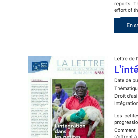
reports. T
effort of 
En sa
Lettre de l
L'int
Date de pub
Thématiqu
Droit d’asi
Intégratio
Les petit
progressio
Comment ab
s’offrent 