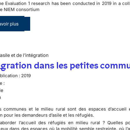
he Evaluation 1 research has been conducted in 2019 in a coll
the NIEM consortium
voir plus
’asile et de l’intégration
égration dans les petites comm
lication :
2019
e :
le
n
es communes et le milieu rural sont des espaces d’accueil 
n pour les demandeurs d’asile et les réfugiés.
order l’accueil des réfugiés en milieu rural ? Quelles pos
à eux dans des espaces où la mobilité semble restreinte, où l’