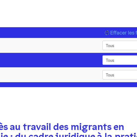
Effacer les f
ès au travail des migrants en
ie : du cadre juridique à la prat