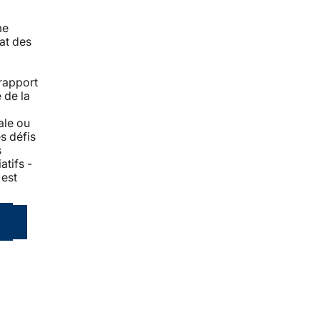
me
tat des
 rapport
 de la
u
iale ou
s défis
s
atifs -
 est