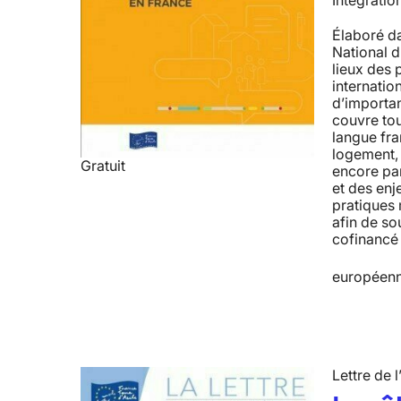
Intégratio
Élaboré da
National d
lieux des 
internatio
d’importan
couvre tou
langue fra
logement, à
Gratuit
encore par
et des enj
pratiques 
afin de so
cofinancé 
européenn
Lettre de l