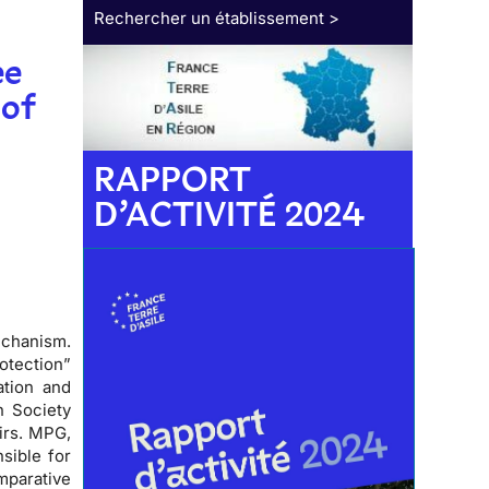
Rechercher un établissement >
ee
 of
RAPPORT
D’ACTIVITÉ 2024
echanism.
otection”
ation and
n Society
airs. MPG,
sible for
mparative