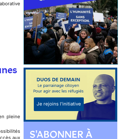
aborative
unes
Je rejoins l'initiative
en pleine
S'ABONNER À
sibilités
accès aux