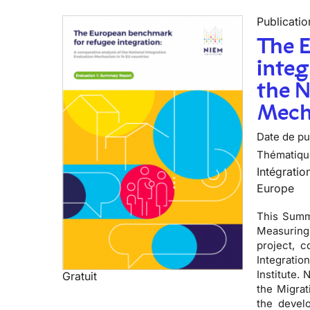
Publicatio
The 
integ
the N
Mech
Date de pub
Thématiqu
Intégratio
Europe
This Summa
Measuring 
project, 
Integratio
Institute.
Gratuit
the Migrat
the devel