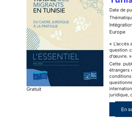
Date de pub
Thématiqu
Intégratio
Europe
« L’accès 
question c
d’œuvre. »
Cette publ
étrangers 
conditions
questionne
internati
Gratuit
juridique,
En sa