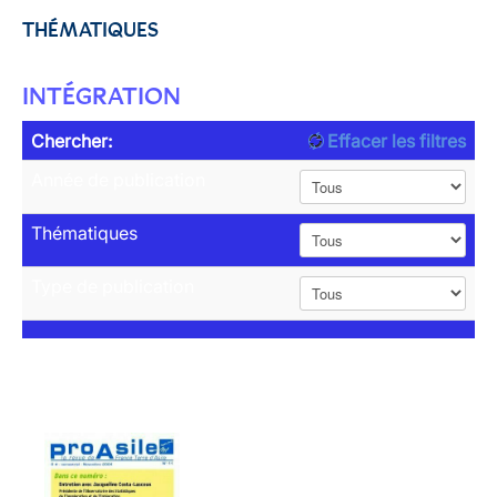
THÉMATIQUES
INTÉGRATION
Chercher:
Effacer les filtres
Année de publication
Thématiques
Type de publication