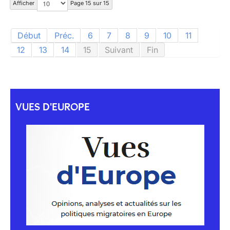
Afficher
Page 15 sur 15
Début
Préc.
6
7
8
9
10
11
12
13
14
15
Suivant
Fin
VUES D'EUROPE