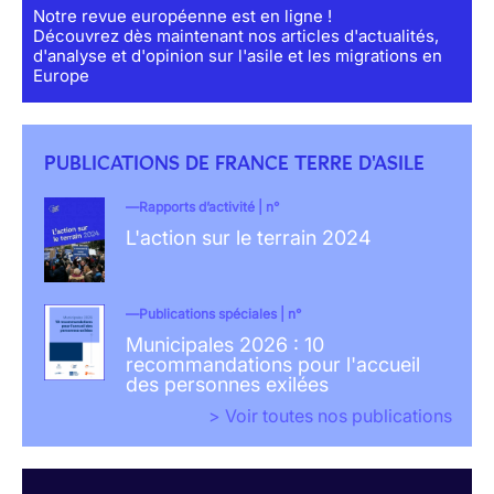
Notre revue européenne est en ligne !
Découvrez dès maintenant nos articles d'actualités,
d'analyse et d'opinion sur l'asile et les migrations en
Europe
PUBLICATIONS DE FRANCE TERRE D'ASILE
Rapports d’activité | n°
L'action sur le terrain 2024
Publications spéciales | n°
Municipales 2026 : 10
recommandations pour l'accueil
des personnes exilées
> Voir toutes nos publications