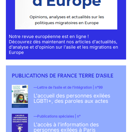
Notre revue européenne est en ligne !
Découvrez dès maintenant nos articles d'actualités,
d'analyse et d'opinion sur l'asile et les migrations en
Europe
PUBLICATIONS DE FRANCE TERRE D'ASILE
Lettre de l’asile et de l’intégration | n°99
L'accueil des personnes exilées
LGBTI+, des paroles aux actes
Publications spéciales | n°
L'accès à l'information des
personnes exilées à Paris