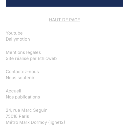
HAUT DE PAGE
Youtube
Dailymotion
Mentions légales
Site réalisé par
Ethicweb
Contactez-nous
Nous soutenir
Accueil
Nos publications
24, rue Marc Seguin
75018 Paris
Métro Marx Dormoy (ligne12)