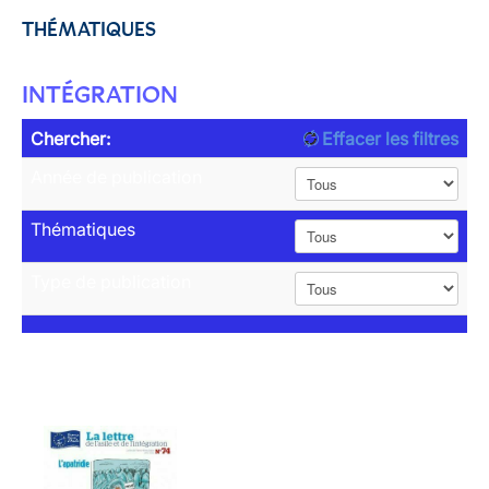
THÉMATIQUES
INTÉGRATION
Chercher:
Effacer les filtres
Année de publication
Thématiques
Type de publication