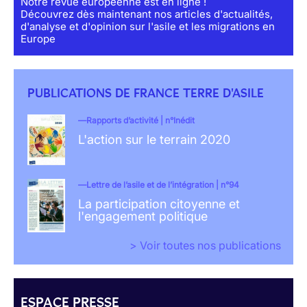
Notre revue européenne est en ligne !
Découvrez dès maintenant nos articles d'actualités,
d'analyse et d'opinion sur l'asile et les migrations en
Europe
PUBLICATIONS DE FRANCE TERRE D'ASILE
Rapports d’activité | n°Inédit
L'action sur le terrain 2020
Lettre de l’asile et de l’intégration | n°94
La participation citoyenne et
l'engagement politique
> Voir toutes nos publications
ESPACE PRESSE