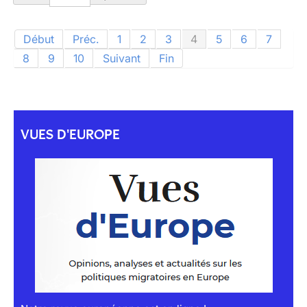
Début
Préc.
1
2
3
4
5
6
7
8
9
10
Suivant
Fin
VUES D'EUROPE