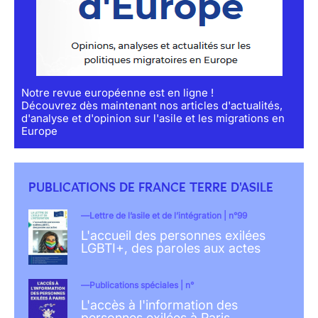
Notre revue européenne est en ligne !
Découvrez dès maintenant nos articles d'actualités,
d'analyse et d'opinion sur l'asile et les migrations en
Europe
PUBLICATIONS DE FRANCE TERRE D'ASILE
Lettre de l’asile et de l’intégration | n°99
L'accueil des personnes exilées
LGBTI+, des paroles aux actes
Publications spéciales | n°
L'accès à l'information des
personnes exilées à Paris