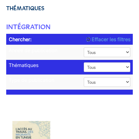
THÉMATIQUES
INTÉGRATION
Chercher:
Effacer les filtres
Année de publication
Thématiques
Type de publication