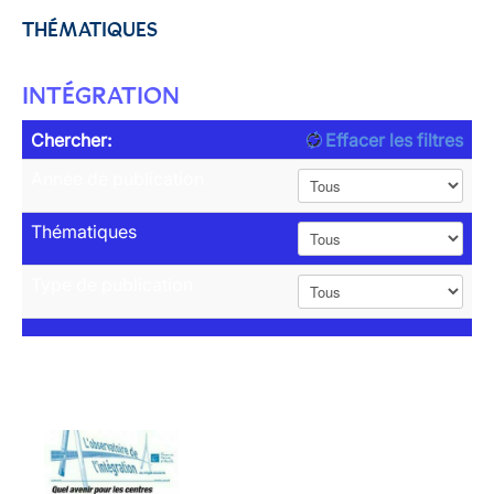
THÉMATIQUES
INTÉGRATION
Chercher:
Effacer les filtres
Année de publication
Thématiques
Type de publication