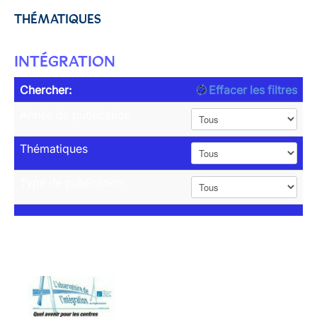
THÉMATIQUES
INTÉGRATION
Chercher:
Effacer les filtres
Année de publication
Thématiques
Type de publication