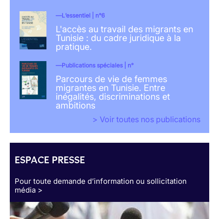
L’essentiel | n°6
L'accès au travail des migrants en
Tunisie : du cadre juridique à la
pratique.
Publications spéciales | n°
Parcours de vie de femmes
migrantes en Tunisie. Entre
inégalités, discriminations et
ambitions
> Voir toutes nos publications
ESPACE PRESSE
Pour toute demande d’information ou sollicitation
média >