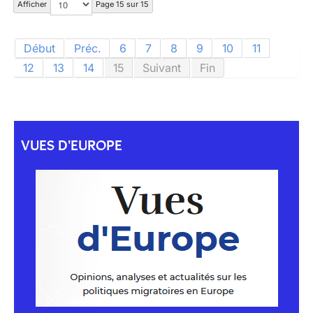
Afficher
Page 15 sur 15
Début
Préc.
6
7
8
9
10
11
12
13
14
15
Suivant
Fin
VUES D'EUROPE