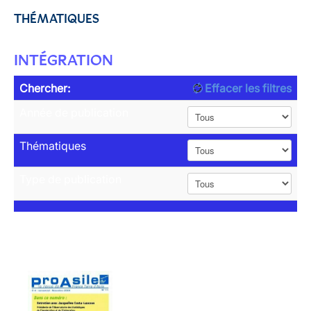
THÉMATIQUES
INTÉGRATION
Chercher:
Effacer les filtres
Année de publication
Thématiques
Type de publication