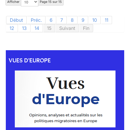
Afficher
Page 15 sur 15
Début
Préc.
6
7
8
9
10
11
12
13
14
15
Suivant
Fin
VUES D'EUROPE