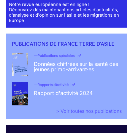
Notre revue européenne est en ligne !
Découvrez dès maintenant nos articles d'actualités,
d'analyse et d'opinion sur l'asile et les migrations en
Europe
PUBLICATIONS DE FRANCE TERRE D'ASILE
Publications spéciales | n°
Données chiffrées sur la santé des
jeunes primo-arrivant·es
Rapports d’activité | n°
Rapport d'activité 2024
> Voir toutes nos publications