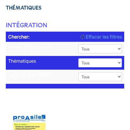
THÉMATIQUES
INTÉGRATION
Chercher:
Effacer les filtres
Année de publication
Thématiques
Type de publication