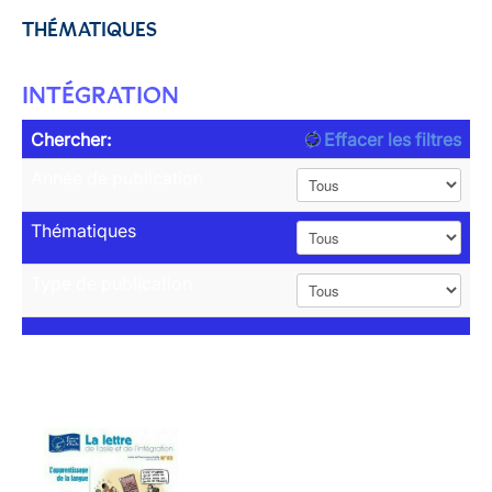
THÉMATIQUES
INTÉGRATION
Chercher:
Effacer les filtres
Année de publication
Thématiques
Type de publication