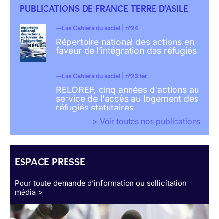
PUBLICATIONS DE FRANCE TERRE D'ASILE
Les Cahiers du social | n°24
Répertoire national des actions en
faveur de l’intégration des réfugiés
Les Cahiers du social | n°23 ter
RELOREF, cinq années d'actions au
service de l'accès au logement des
réfugiés statutaires
> Voir toutes nos publications
ESPACE PRESSE
Pour toute demande d’information ou sollicitation
média >