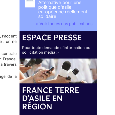
Alternative pour une
politique d'asile
européenne réellement
solidaire
> Voir toutes nos publications
ESPACE PRESSE
, l'accent
e : on ne
Pour toute demande d’information ou
sollicitation média >
 centrale
en France.
à travers
sage de la
FRANCE TERRE
D'ASILE EN
RÉGION