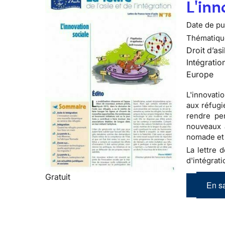
L'inn
Date de pub
Thématiqu
Droit d’asi
Intégratio
Europe
L'innovati
aux réfugi
rendre per
nouveaux 
nomade et
La lettre 
d'intégrati
Gratuit
En sa