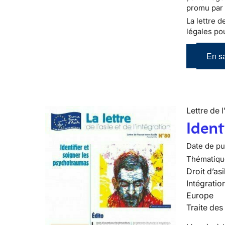
promu par 
La lettre d
légales pou
En sa
Lettre de l
Ident
Date de pub
Thématiqu
Droit d’asi
Intégratio
Europe
Traite des