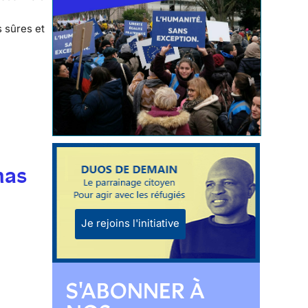
s sûres et
mas
Je rejoins l'initiative
S'ABONNER À