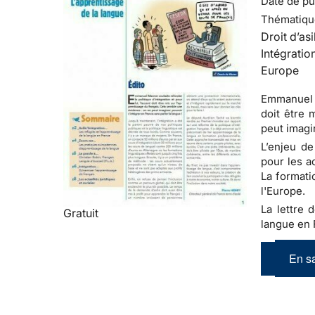
Date de pub
Thématiqu
Droit d’asi
Intégratio
Europe
Emmanuel M
doit être 
peut imagi
L’enjeu de
pour les a
La formati
l'Europe.
La lettre d
Gratuit
langue en 
En sa