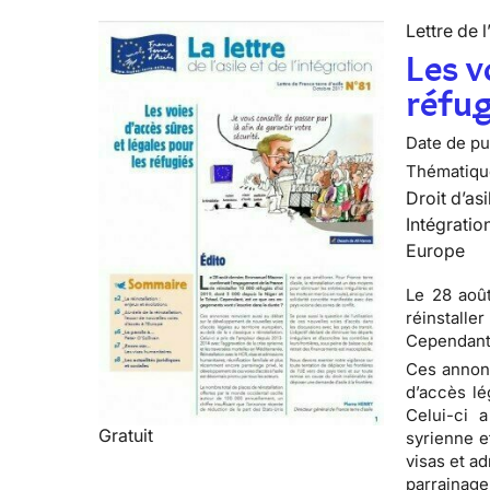
Lettre de l
Les v
réfug
Date de pub
Thématiqu
Droit d’asi
Intégratio
Europe
Le 28 aoû
réinstalle
Cependant,
Ces annonc
d’accès lé
Celui-ci 
Gratuit
syrienne e
visas et a
parrainage