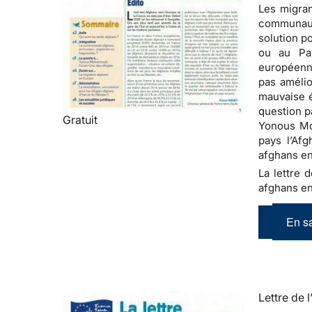
Les migran
communauté
solution p
ou au Pa
européenne
pas amélio
mauvaise é
question p
Gratuit
Yonous Moh
pays l’Afg
afghans en
La lettre d
afghans en
En sa
Lettre de l