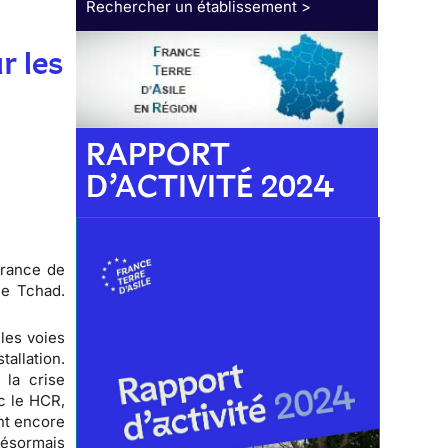
Rechercher un établissement >
r les
RAPPORT
D’ACTIVITÉ 2024
France de
le Tchad.
les voies
tallation.
 la crise
c le HCR,
ent encore
désormais