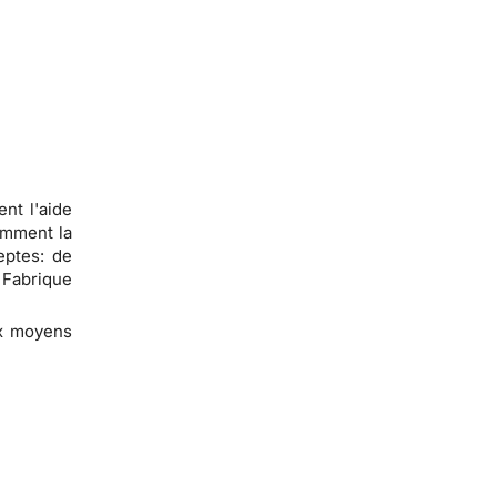
nt l'aide
omment la
eptes: de
 Fabrique
aux moyens