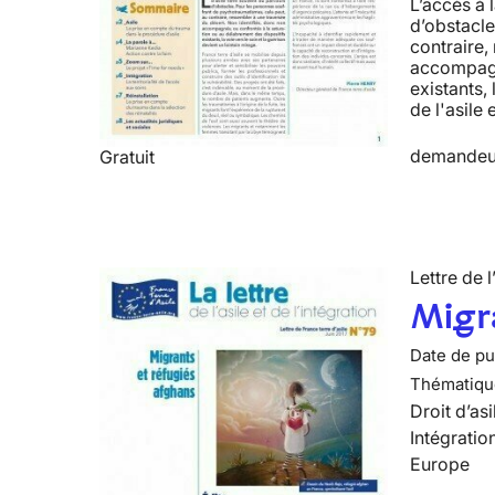
L’accès à 
d’obstacle
contraire,
accompagné
existants, 
de l'asile 
demandeur
Gratuit
Lettre de l
Migra
Date de pub
Thématiqu
Droit d’asi
Intégratio
Europe