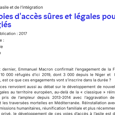
’asile et de l’intégration
oies d'accès sûres et légales pou
iés
lication :
2017
e :
le
n
t dernier, Emmanuel Macron confirmait l’engagement de la 
r 10 000 réfugiés d’ici 2019, dont 3 000 depuis le Niger et 
 est ce que ces engagements vont s’inscrire dans la durée ?
es renvoient aussi au débat sur le développement de nouvel
gales au territoire européen, au-delà de la « classique » réins
a pris de l’ampleur depuis 2013-2014 avec l’aggravation de
t les traversées mortelles en Méditerranée. Réinstallation ave
dmissions humanitaires, réunification familiale et plus récemm
 privé, le développement de ces voies d’accès à l’asile est 