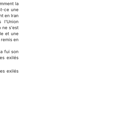
omment la
st-ce une
nt en Iran
 l'Union
 ne s'est
le et une
 remis en
a fui son
es exilés
des exilés