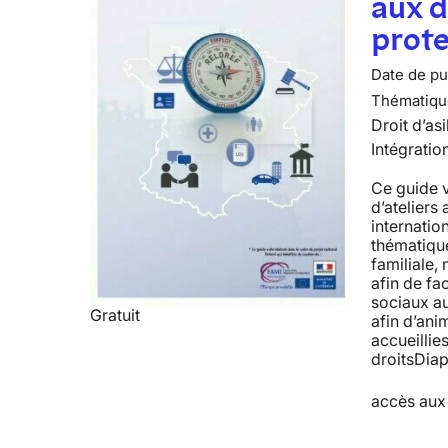
aux d
prote
Date de pub
Thématiqu
Droit d’asi
Intégratio
Ce guide 
d’ateliers
internatio
thématiques
familiale
afin de fac
sociaux a
Gratuit
afin d’ani
accueillie
droitsDiap
accès aux 