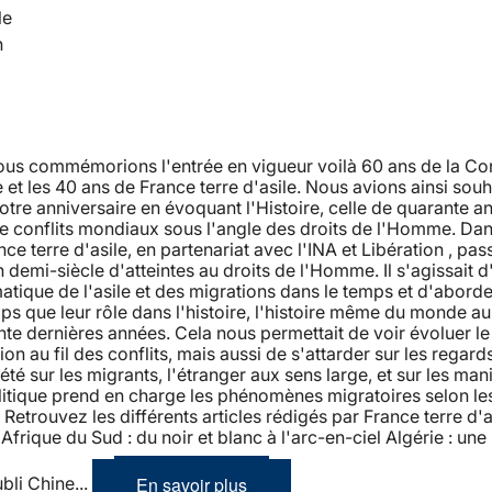
le
n
nous commémorions l'entrée en vigueur voilà 60 ans de la Co
et les 40 ans de France terre d'asile. Nous avions ainsi souh
tre anniversaire en évoquant l'Histoire, celle de quarante a
de conflits mondiaux sous l'angle des droits de l'Homme. Dan
nce terre d'asile, en partenariat avec l'INA et Libération , pas
n demi-siècle d'atteintes au droits de l'Homme. Il s'agissait d
atique de l'asile et des migrations dans le temps et d'aborde
 que leur rôle dans l'histoire, l'histoire même du monde au
te dernières années. Cela nous permettait de voir évoluer l
ion au fil des conflits, mais aussi de s'attarder sur les regard
iété sur les migrants, l'étranger aux sens large, et sur les man
litique prend en charge les phénomènes migratoires selon le
etrouvez les différents articles rédigés par France terre d'as
Afrique du Sud : du noir et blanc à l'arc-en-ciel Algérie : une 
En savoir plus
ubli Chine...