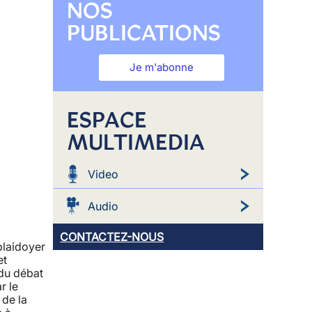
NOS
PUBLICATIONS
Je m'abonne
ESPACE
MULTIMEDIA
Video
Audio
CONTACTEZ-NOUS
plaidoyer
et
 du débat
r le
 de la