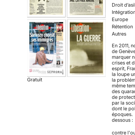
Droit d’asi
Intégratio
Europe
Rétention
Autres
En 2011, 
de Genève 
marquer no
crises et 
esprit, Fra
la loupe u
Gratuit
la problém
même temps
des quaran
de protect
par la soc
dont le po
époques. R
dessous : 
contre l'o