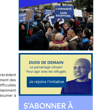
précédent
ement des
Je rejoins l'initiative
fficultés
notamment
 résumer à
S'ABONNER À