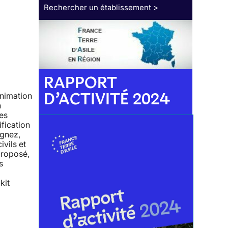
Rechercher un établissement >
RAPPORT
D’ACTIVITÉ 2024
animation
n
tes
ification
agnez,
ivils et
proposé,
s
kit