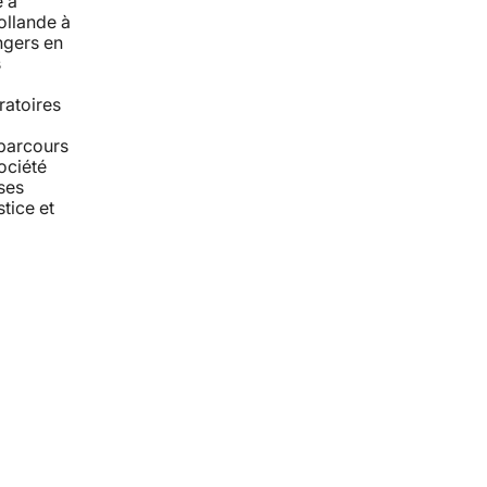
e à
ollande à
angers en
s
ratoires
 parcours
ociété
ses
stice et