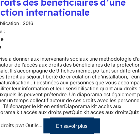
roits des bénéficiaires d’une
ction internationale
lication :
2016
e :
le
n
vise à donner aux intervenants sociaux une méthodologie d’
 autour de l’accès aux droits des bénéficiaires de la protectio
nale. Il s’accompagne de 9 fiches mémo, portant sur différen
 (droit au séjour, liberté de circulation et d’installation, réun
, naturalisation…) destinées aux personnes que vous accomp
iliter leur information et leur sensibilisation quant aux droits c
uxquels ils peuvent prétendre. Un diaporama est également 
mer un temps collectif autour de ces droits avec les personne
s. Télécharger le kit en entierDiaporama kit accès aux
orama kit accès aux droits pwtQuiz kit accès aux droitsQuiz 
En savoir plus
droits pwt Outils...