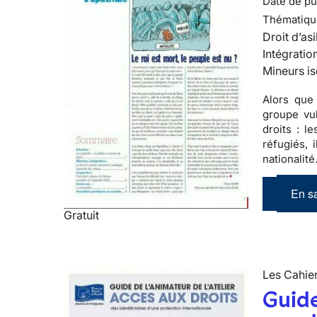
Date de pub
Thématiqu
Droit d’asi
Intégratio
Mineurs is
Alors que
groupe vul
droits : l
réfugiés, 
nationalité
En sa
Gratuit
Les Cahier
Guide