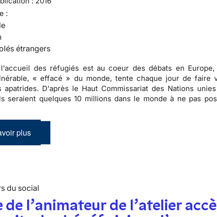
lication :
2016
e :
le
n
olés étrangers
 l'accueil des réfugiés est au coeur des débats en Europe,
nérable, « effacé » du monde, tente chaque jour de faire v
es apatrides. D'après le Haut Commissariat des Nations unies
ils seraient quelques 10 millions dans le monde à ne pas po
.
voir plus
s du social
 de l’animateur de l’atelier accè