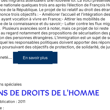
 des migrants attendaient une nouvelle loi. La voici présenté
e nationale quelques trois ans après l’élection de François H
nce de la République. Le projet de loi relatif au droit des étr
once trois objectifs : - Améliorer l’accueil et l’intégration de
ayant vocation à vivre en France;- Attirer les mobilités de
ce de la connaissance et du savoir;- Lutter contre les flux mig
s. Plusieurs avancées sont à noter, mais ce projet de loi reste
t au regard notamment des propositions de sécurisation des
ion des personnes étrangères. L’immigration est un sujet de s
quel les responsables politiques doivent apporter des répon
s poursuivant des objectifs de protection, de solidarité, de ju
En savoir plus
neté....
ns spéciales
NS DE DROITS DE L'HOMME
lication :
2011
e :