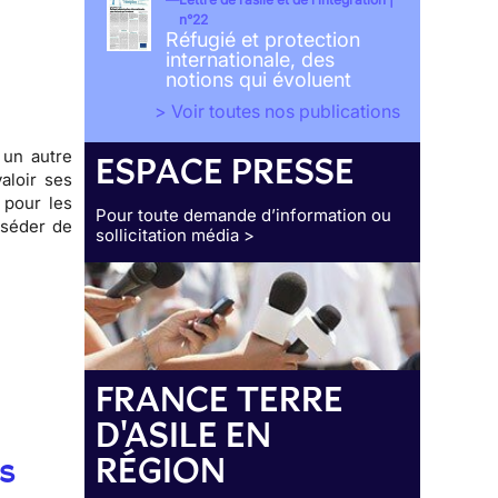
n°22
Réfugié et protection
internationale, des
notions qui évoluent
> Voir toutes nos publications
 un autre
ESPACE PRESSE
aloir ses
 pour les
Pour toute demande d’information ou
sséder de
sollicitation média >
FRANCE TERRE
D'ASILE EN
RÉGION
s