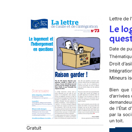
Lettre de l
Le lo
ques
Date de pub
Thématiqu
Droit d’asi
Intégratio
Mineurs is
Bien que 
d’arrivées
demandeurs
de l’État 
par la soc
un toit.
Gratuit