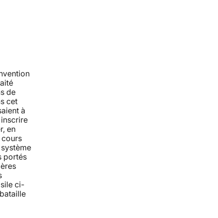
nvention
aité
ns de
s cet
saient à
'inscrire
r, en
 cours
e système
s portés
ières
s
ile ci-
bataille