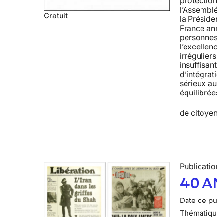
protection
l’Assemblé
Gratuit
la Préside
France ann
personnes 
l’excellen
irrégulier
insuffisan
d’intégrat
sérieux au
équilibrée
de citoyen
Publicatio
40 A
Date de pub
Thématiqu