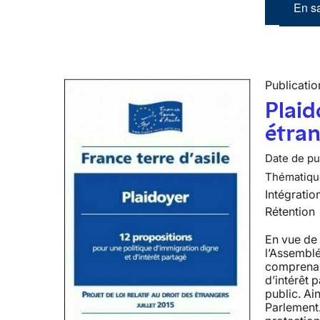
En sa
Publicatio
Plaid
étra
Date de pub
Thématiqu
Intégratio
Rétention
En vue de 
l’Assemblé
comprenant
d’intérêt 
public. Ai
Parlement.