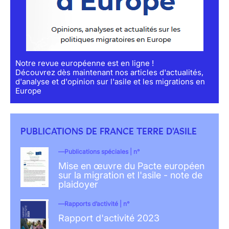
Notre revue européenne est en ligne !
Découvrez dès maintenant nos articles d'actualités,
d'analyse et d'opinion sur l'asile et les migrations en
Europe
PUBLICATIONS DE FRANCE TERRE D'ASILE
Publications spéciales | n°
Mise en œuvre du Pacte européen
sur la migration et l'asile - note de
plaidoyer
Rapports d’activité | n°
Rapport d'activité 2023