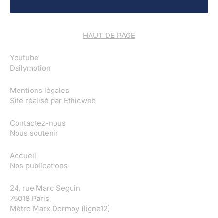
HAUT DE PAGE
Youtube
Dailymotion
Mentions légales
Site réalisé par
Ethicweb
Contactez-nous
Nous soutenir
Accueil
Nos publications
24, rue Marc Seguin
75018 Paris
Métro Marx Dormoy (ligne12)