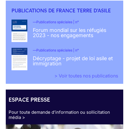
PUBLICATIONS DE FRANCE TERRE D'ASILE
Publications spéciales | n°
Forum mondial sur les réfugiés
2023 - nos engagements
Publications spéciales | n°
Décryptage - projet de loi asile et
immigration
> Voir toutes nos publications
ESPACE PRESSE
Pour toute demande d’information ou sollicitation
média >