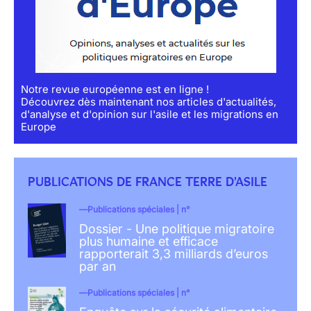
Notre revue européenne est en ligne !
Découvrez dès maintenant nos articles d'actualités,
d'analyse et d'opinion sur l'asile et les migrations en
Europe
PUBLICATIONS DE FRANCE TERRE D'ASILE
Publications spéciales | n°
Dossier - Une politique migratoire
plus humaine et efficace
rapporterait 3,3 milliards d’euros
par an
Publications spéciales | n°