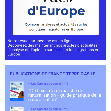
Notre revue européenne est en ligne !
Découvrez dès maintenant nos articles d'actualités,
d'analyse et d'opinion sur l'asile et les migrations en
Europe
PUBLICATIONS DE FRANCE TERRE D'ASILE
Les Cahiers du social | n°9
"De l'exil à la démarche de
naturalisation - guide pratique de la
naturalisation"
Les Cahiers du social | n°8