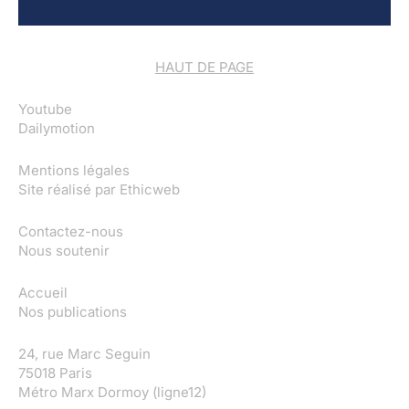
HAUT DE PAGE
Youtube
Dailymotion
Mentions légales
Site réalisé par
Ethicweb
Contactez-nous
Nous soutenir
Accueil
Nos publications
24, rue Marc Seguin
75018 Paris
Métro Marx Dormoy (ligne12)