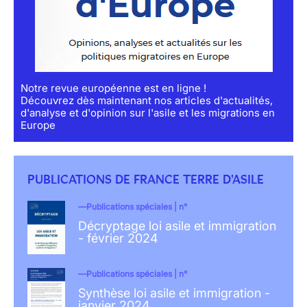
Notre revue européenne est en ligne !
Découvrez dès maintenant nos articles d'actualités,
d'analyse et d'opinion sur l'asile et les migrations en
Europe
PUBLICATIONS DE FRANCE TERRE D'ASILE
Publications spéciales | n°
Décryptage loi asile et immigration
- février 2024
Publications spéciales | n°
Synthèse loi asile et immigration -
janvier 2024