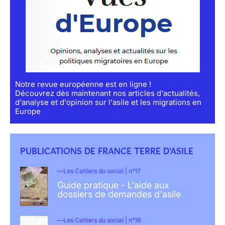
Notre revue européenne est en ligne !
Découvrez dès maintenant nos articles d'actualités,
d'analyse et d'opinion sur l'asile et les migrations en
Europe
PUBLICATIONS DE FRANCE TERRE D'ASILE
Les Cahiers du social | n°17
Guide pratique - L'aide aux
dossiers de demandes d'asile
Les Cahiers du social | n°16