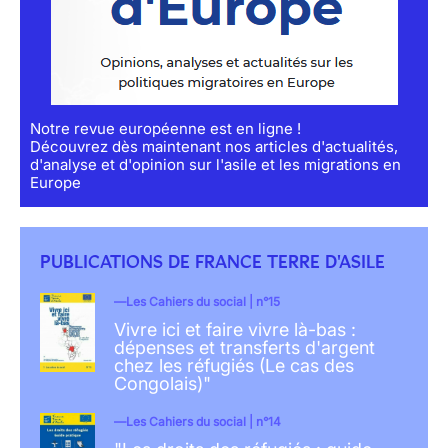
Notre revue européenne est en ligne !
Découvrez dès maintenant nos articles d'actualités,
d'analyse et d'opinion sur l'asile et les migrations en
Europe
PUBLICATIONS DE FRANCE TERRE D'ASILE
Les Cahiers du social | n°15
Vivre ici et faire vivre là-bas :
dépenses et transferts d'argent
chez les réfugiés (Le cas des
Congolais)"
Les Cahiers du social | n°14