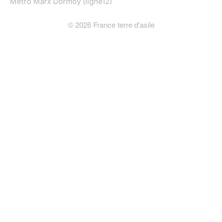
Métro Marx Dormoy (ligne12)
©
2026
France terre d'asile