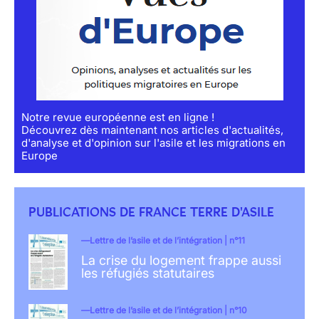
Notre revue européenne est en ligne !
Découvrez dès maintenant nos articles d'actualités,
d'analyse et d'opinion sur l'asile et les migrations en
Europe
PUBLICATIONS DE FRANCE TERRE D'ASILE
Lettre de l’asile et de l’intégration | n°11
La crise du logement frappe aussi
les réfugiés statutaires
Lettre de l’asile et de l’intégration | n°10