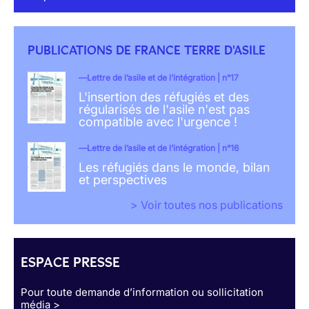
PUBLICATIONS DE FRANCE TERRE D'ASILE
Lettre de l’asile et de l’intégration | n°17
L'insertion des réfugiés et des
régularisés de l'asile n'est pas
compatible avec l'urgence !
Lettre de l’asile et de l’intégration | n°16
Les réfugiés dans le monde, bilan
et perspectives
> Voir toutes nos publications
ESPACE PRESSE
Pour toute demande d’information ou sollicitation
média >