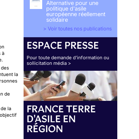
Alternative pour une
politique d'asile
européenne réellement
solidaire
> Voir toutes nos publications
ESPACE PRESSE
on
 à
Pour toute demande d’information ou
e.
sollicitation média >
 des
ntuent la
ersonnes
on de
FRANCE TERRE
de la
 objectif
D'ASILE EN
RÉGION