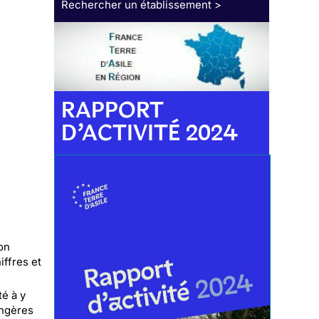
Rechercher un établissement >
RAPPORT
D’ACTIVITÉ 2024
on
ffres et
té à y
angères