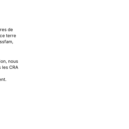
res de
ce terre
Assfam,
tion, nous
s les CRA
nt.