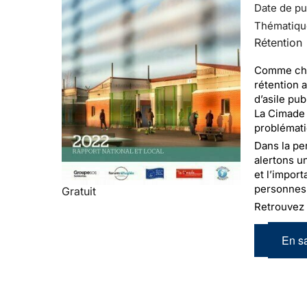
Date de pub
Thématiqu
Rétention
Comme chaq
rétention 
d’asile pu
La Cimade 
problémat
Dans la per
alertons u
et l’impor
personnes 
Gratuit
Retrouvez
En sa