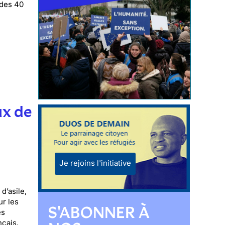
 des 40
ux de
Je rejoins l'initiative
d’asile,
ur les
S'ABONNER À
es
nçais.