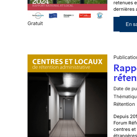
retenues es
dernières 
Gratuit
En sa
Publicatio
Rappo
réten
Date de pub
Thématiqu
Rétention
Depuis 201
Forum Réfu
centres et
étrangères