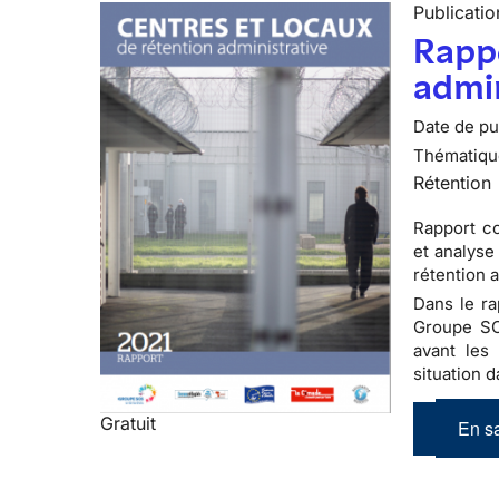
Publicatio
Rappo
admin
Date de pub
Thématiqu
Rétention
Rapport co
et analyse
rétention 
Dans le ra
Groupe SOS
avant les 
situation 
Gratuit
En sa