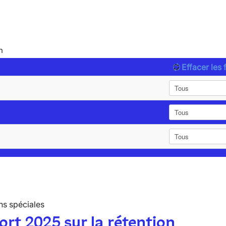
n
Effacer les f
ns spéciales
rt 2025 sur la rétention