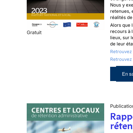
Nous y exe
retenues, 
réalités de
Alors que 
recours à l
Gratuit
lieux, sur
de leur ét
Retrouvez
Retrouvez
En sa
Publicatio
Rappo
réten