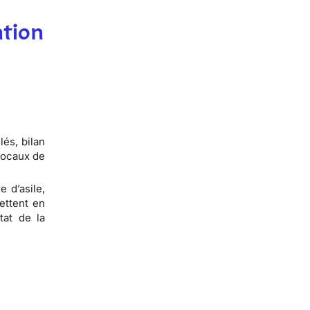
ntion
és, bilan
locaux de
 d’asile,
ettent en
tat de la