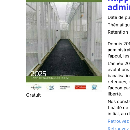
admin
Date de pub
Thématiqu
Rétention
Depuis 201
administra
l’appui, l
L’année 20
évolutions
banalisati
retenues, 
l’accompag
liberté.
Gratuit
Nos consta
finalité de
initial, a
Retrouvez 
Retrouvez