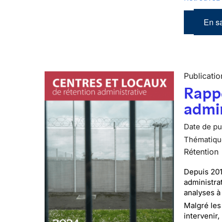
En sa
Publicatio
Rappo
admin
Date de pub
Thématiqu
Rétention
Depuis 201
administra
analyses à 
Malgré les
intervenir