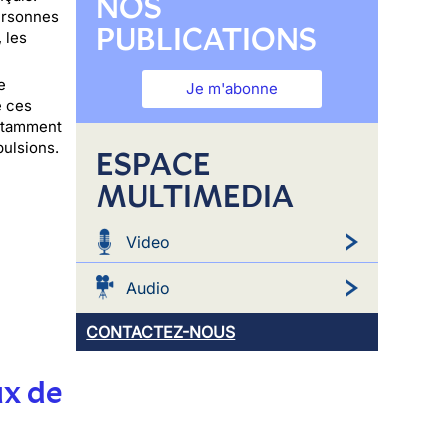
NOS
personnes
PUBLICATIONS
 les
e
Je m'abonne
e ces
notamment
pulsions.
ESPACE
MULTIMEDIA
Video
Audio
CONTACTEZ-NOUS
ux de