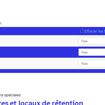
n
Effacer les f
ns spéciales
es et locaux de rétention