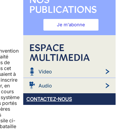
PUBLICATIONS
Je m'abonne
ESPACE
nvention
MULTIMEDIA
aité
ns de
s cet
Video
saient à
'inscrire
Audio
r, en
 cours
e système
CONTACTEZ-NOUS
s portés
ières
s
ile ci-
bataille