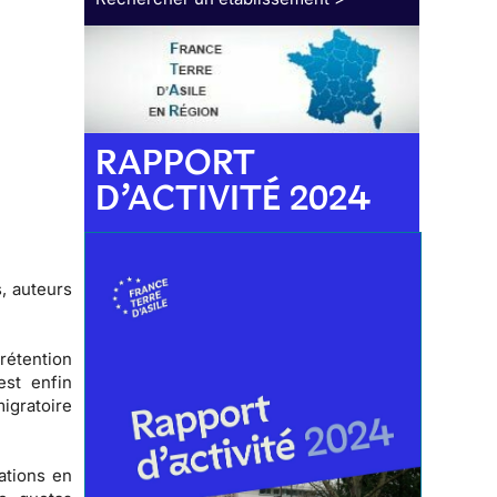
RAPPORT
D’ACTIVITÉ 2024
, auteurs
 rétention
est enfin
igratoire
ations en