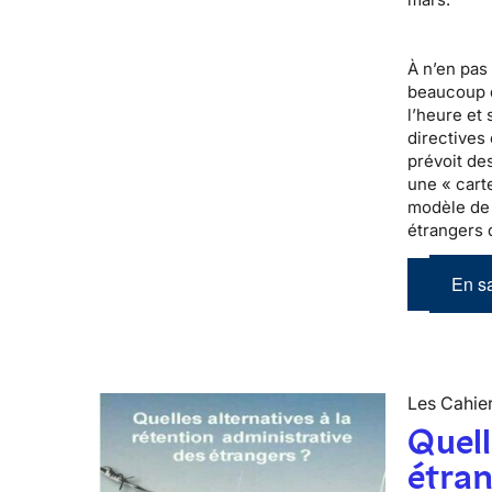
À n’en pas
beaucoup d
l’heure et 
directives
prévoit de
une « cart
modèle de 
étrangers q
En sa
Les Cahier
Quell
étran