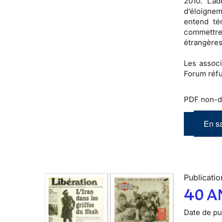
2010. L’a
d’éloignem
entend té
commettre 
étrangères
Les associ
Forum réfu
PDF non-d
En sa
Publicatio
40 A
Date de pub