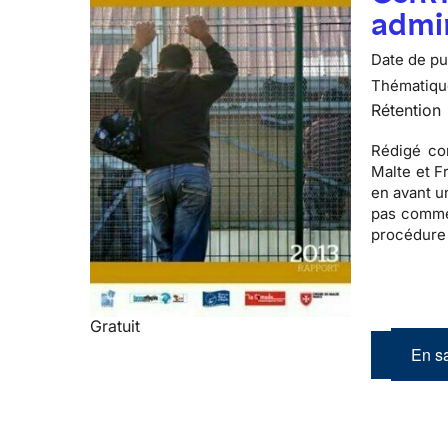
admin
Date de pub
Thématiqu
Rétention
Rédigé con
Malte et Fr
en avant u
pas comme
procédure
Gratuit
En sa