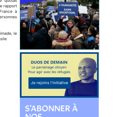
de quotas
e rapport
 France à
personnes
Cimade, le
sile
Je rejoins l'initiative
S'ABONNER À
NOS