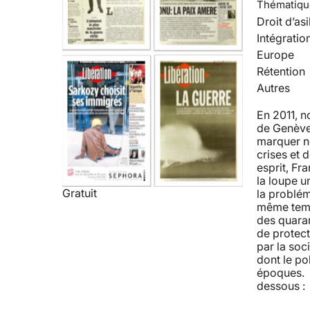
Thématiqu
Droit d’asi
Intégratio
Europe
Rétention
Autres
En 2011, 
de Genève 
marquer no
crises et 
esprit, Fra
la loupe u
Gratuit
la problém
même temps
des quaran
de protect
par la soc
dont le po
époques. R
dessous : 