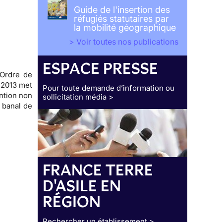
Guide de l'insertion des
réfugiés statutaires par
la mobilité géographique
> Voir toutes nos publications
ESPACE PRESSE
'Ordre de
n 2013 met
Pour toute demande d’information ou
ntion non
sollicitation média >
 banal de
FRANCE TERRE
D'ASILE EN
RÉGION
Rechercher un établissement >