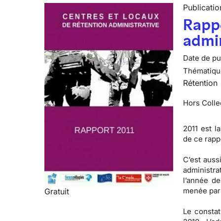
Publicatio
Rappo
admin
Date de pub
Thématiqu
Rétention
Hors Colle
2011 est l
de ce rappo
C’est aussi
administra
l’année de
menée par 
Gratuit
Le constat