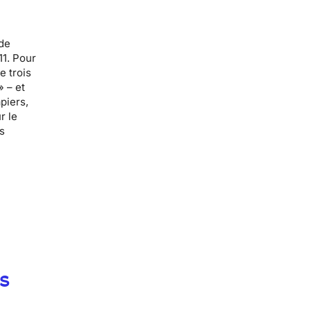
 de
11. Pour
e trois
» – et
piers,
r le
es
s