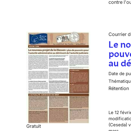
contre l'o
Courrier de
Le no
pouvo
au dé
Date de pub
Thématiqu
Rétention
Le 12 févr
modificatio
(Ceseda) v
Gratuit
mars.