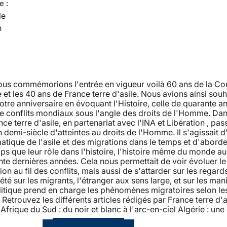
e :
le
n
nous commémorions l'entrée en vigueur voilà 60 ans de la Co
et les 40 ans de France terre d'asile. Nous avions ainsi souh
tre anniversaire en évoquant l'Histoire, celle de quarante a
de conflits mondiaux sous l'angle des droits de l'Homme. Dan
nce terre d'asile, en partenariat avec l'INA et Libération , pas
n demi-siècle d'atteintes au droits de l'Homme. Il s'agissait d
atique de l'asile et des migrations dans le temps et d'aborde
 que leur rôle dans l'histoire, l'histoire même du monde au
te dernières années. Cela nous permettait de voir évoluer l
ion au fil des conflits, mais aussi de s'attarder sur les regard
iété sur les migrants, l'étranger aux sens large, et sur les man
litique prend en charge les phénomènes migratoires selon le
etrouvez les différents articles rédigés par France terre d'as
Afrique du Sud : du noir et blanc à l'arc-en-ciel Algérie : une 