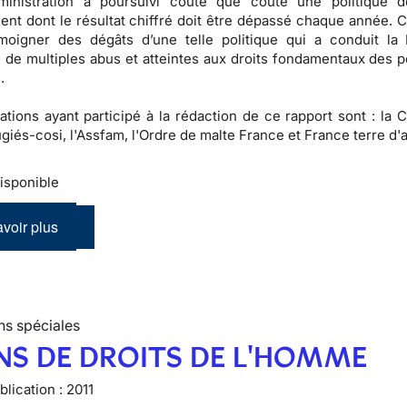
dministration a poursuivi coûte que coûte une politique 
ent dont le résultat chiffré doit être dépassé chaque année. C
moigner des dégâts d’une telle politique qui a conduit la
de multiples abus et atteintes aux droits fondamentaux des 
.
ations ayant participé à la rédaction de ce rapport sont : la 
giés-cosi, l'Assfam, l'Ordre de malte France et France terre d'a
isponible
voir plus
ns spéciales
NS DE DROITS DE L'HOMME
lication :
2011