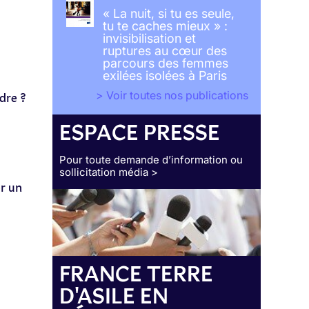
« La nuit, si tu es seule,
tu te caches mieux » :
invisibilisation et
ruptures au cœur des
parcours des femmes
exilées isolées à Paris
> Voir toutes nos publications
dre ?
ESPACE PRESSE
Pour toute demande d’information ou
sollicitation média >
er un
FRANCE TERRE
D'ASILE EN