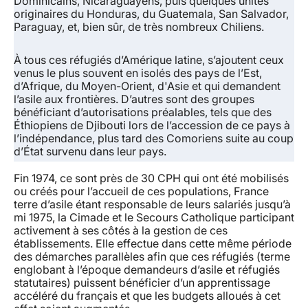
Dominicains, Nicaraguayens, puis quelques unités
originaires du Honduras, du Guatemala, San Salvador,
Paraguay, et, bien sûr, de très nombreux Chiliens.
À tous ces réfugiés d’Amérique latine, s’ajoutent ceux
venus le plus souvent en isolés des pays de l’Est,
d’Afrique, du Moyen-Orient, d'Asie et qui demandent
l’asile aux frontières. D’autres sont des groupes
bénéficiant d’autorisations préalables, tels que des
Éthiopiens de Djibouti lors de l’accession de ce pays à
l’indépendance, plus tard des Comoriens suite au coup
d’État survenu dans leur pays.
Fin 1974, ce sont près de 30 CPH qui ont été mobilisés
ou créés pour l’accueil de ces populations, France
terre d’asile étant responsable de leurs salariés jusqu’à
mi 1975, la Cimade et le Secours Catholique participant
activement à ses côtés à la gestion de ces
établissements. Elle effectue dans cette même période
des démarches parallèles afin que ces réfugiés (terme
englobant à l’époque demandeurs d’asile et réfugiés
statutaires) puissent bénéficier d’un apprentissage
accéléré du français et que les budgets alloués à cet