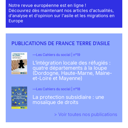
Notre revue européenne est en ligne !
Découvrez dès maintenant nos articles d'actualités,
d'analyse et d'opinion sur l'asile et les migrations en
Europe
PUBLICATIONS DE FRANCE TERRE D'ASILE
Les Cahiers du social | n°19
L’intégration locale des réfugiés :
quatre départements à la loupe
(Dordogne, Haute-Marne, Maine-
et-Loire et Mayenne)
Les Cahiers du social | n°18
La protection subsidiaire : une
mosaïque de droits
> Voir toutes nos publications