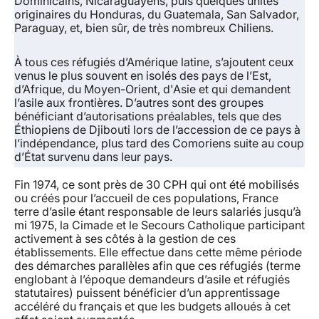
Dominicains, Nicaraguayens, puis quelques unités
originaires du Honduras, du Guatemala, San Salvador,
Paraguay, et, bien sûr, de très nombreux Chiliens.
À tous ces réfugiés d’Amérique latine, s’ajoutent ceux
venus le plus souvent en isolés des pays de l’Est,
d’Afrique, du Moyen-Orient, d'Asie et qui demandent
l’asile aux frontières. D’autres sont des groupes
bénéficiant d’autorisations préalables, tels que des
Éthiopiens de Djibouti lors de l’accession de ce pays à
l’indépendance, plus tard des Comoriens suite au coup
d’État survenu dans leur pays.
Fin 1974, ce sont près de 30 CPH qui ont été mobilisés
ou créés pour l’accueil de ces populations, France
terre d’asile étant responsable de leurs salariés jusqu’à
mi 1975, la Cimade et le Secours Catholique participant
activement à ses côtés à la gestion de ces
établissements. Elle effectue dans cette même période
des démarches parallèles afin que ces réfugiés (terme
englobant à l’époque demandeurs d’asile et réfugiés
statutaires) puissent bénéficier d’un apprentissage
accéléré du français et que les budgets alloués à cet