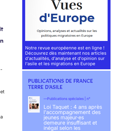
it
in
Notre revue européenne est en ligne !
Découvrez dès maintenant nos articles
d'actualités, d'analyse et d'opinion sur
l'asile et les migrations en Europe
à-
PUBLICATIONS DE FRANCE
TERRE D'ASILE
et
Publications spéciales | n°
Loi Taquet : 4 ans après
l'accompagnement des
la
jeunes majeur·es
demeure insuffisant et
inégal selon les