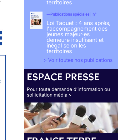
territoires
r
Publications spéciales | n°
Loi Taquet : 4 ans après,
l'accompagnement des
jeunes majeur·es
demeure insuffisant et
inégal selon les
territoires
> Voir toutes nos publications
ESPACE PRESSE
Pour toute demande d’information ou
sollicitation média >