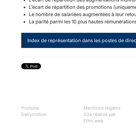
L’écart de répartition des promotions (uniqueme
Le nombre de salariées augmentées à leur reto
La parité parmi les 10 plus hautes rémunération
Index de représentation dans les postes de direc
Youtube
Mentions légales
Dailymotion
Site réalisé par
Ethicweb