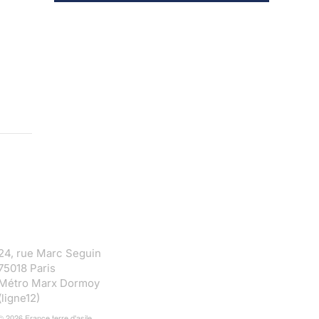
24, rue Marc Seguin
75018 Paris
Métro Marx Dormoy
(ligne12)
©
2026
France terre d'asile