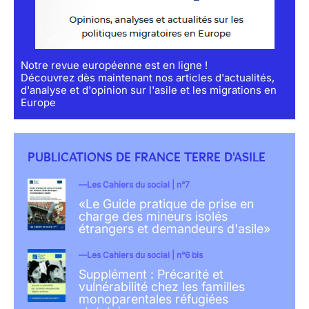
Notre revue européenne est en ligne !
Découvrez dès maintenant nos articles d'actualités,
d'analyse et d'opinion sur l'asile et les migrations en
Europe
PUBLICATIONS DE FRANCE TERRE D'ASILE
Les Cahiers du social | n°7
«Le Guide pratique de prise en
charge des mineurs isolés
étrangers et demandeurs d'asile»
Les Cahiers du social | n°6 bis
Supplément : Précarité et
vulnérabilité chez les familles
monoparentales réfugiées