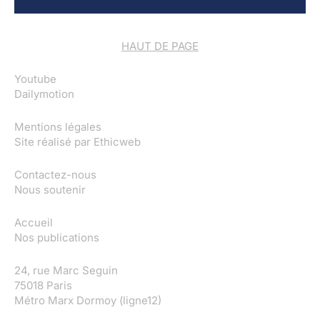
HAUT DE PAGE
Youtube
Dailymotion
Mentions légales
Site réalisé par
Ethicweb
Contactez-nous
Nous soutenir
Accueil
Nos publications
24, rue Marc Seguin
75018 Paris
Métro Marx Dormoy (ligne12)