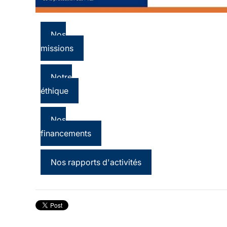
Nos
missions
Notre
éthique
Nos
financements
Nos rapports d'activités