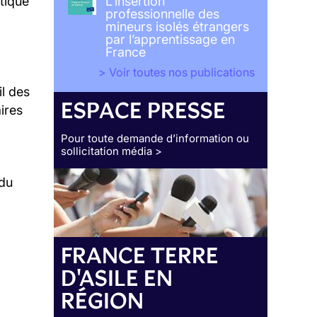
itique
L’insertion
professionnelle des
mineurs isolés étrangers
par l’apprentissage en
France
> Voir toutes nos publications
il des
ESPACE PRESSE
ires
Pour toute demande d’information ou
sollicitation média >
 du
FRANCE TERRE
D'ASILE EN
RÉGION