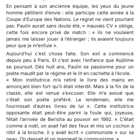
En pensant à son ancienne équipe, les yeux du jeune
homme pétillent d’envie : elle participe cette année à la
Coupe d’Europe des Nations. Le regret ne vient pourtant
pas. Paulin aurait sans doute été, « mauvais CV » oblige,
cette fois encore privé de match : « ils ne voulaient
jamais me laisser jouer à l’étranger ; ils avaient toujours
peur que je m’enfuie ».
Aujourd’hui c’est chose faite. Son exil a commencé
depuis peu à Paris. Et c’est avec l’enfance que Kujitime
se poursuit. Dès huit ans, Paulin se passionne pour un
poète maudit par le régime et le lit en cachette à l’école.
« Mon institutrice m’a retiré le livre des mains en
annonçant bien fort qu’il était interdit. Mais à la fin de la
classe, elle est venue s’excuser. Elle m’a avoué que
c’était son poète préféré. Le lendemain, elle me
fournissait d’autres livres de lui ». Cette institutrice
opposante était peut-être parmi la foule qui, joyeuse,
fêtait l’arrivée de Berisha au pouvoir en 1992. « C’était
comme à noël, on avait fait des feux et mis un cochon à
rôtir à la broche. Il y avait écrit « communiste » sur sa
peau. On dansait et on mangeait le communisme. »