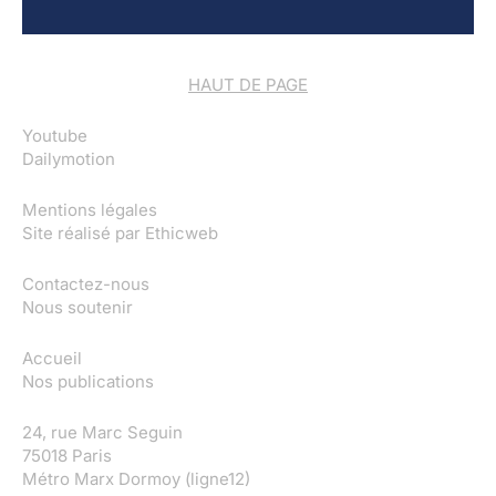
HAUT DE PAGE
Youtube
Dailymotion
Mentions légales
Site réalisé par
Ethicweb
Contactez-nous
Nous soutenir
Accueil
Nos publications
24, rue Marc Seguin
75018 Paris
Métro Marx Dormoy (ligne12)