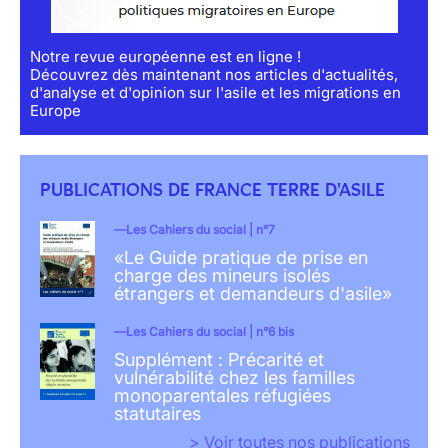
Notre revue européenne est en ligne !
Découvrez dès maintenant nos articles d'actualités,
d'analyse et d'opinion sur l'asile et les migrations en
Europe
PUBLICATIONS DE FRANCE TERRE D'ASILE
Les Cahiers du social | n°7
«Le Guide pratique de prise en
charge des mineurs isolés
étrangers et demandeurs d'asile»
Les Cahiers du social | n°6 bis
Supplément : Précarité et
vulnérabilité chez les familles
monoparentales réfugiées
statutaires
> Voir toutes nos publications