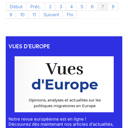
Début
Préc.
2
3
4
5
6
7
8
9
10
11
Suivant
Fin
VUES D'EUROPE
Notre revue européenne est en ligne !
Découvrez dès maintenant nos articles d'actualités,