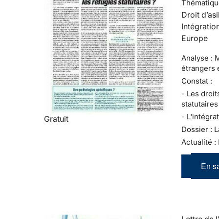
Thématiqu
Droit d’asi
Intégratio
Europe
Analyse : 
étrangers 
Constat :
- Les droit
statutaires
- L'intégra
Gratuit
Dossier : L
Actualité :
En sa