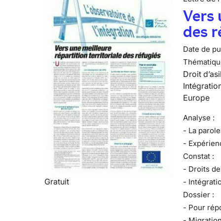
Vers 
des r
Date de pub
Thématiqu
Droit d’asi
Intégratio
Europe
Analyse :
- La parole
- Expérienc
Constat :
- Droits d
Gratuit
- Intégrati
Dossier :
- Pour rép
- Migration