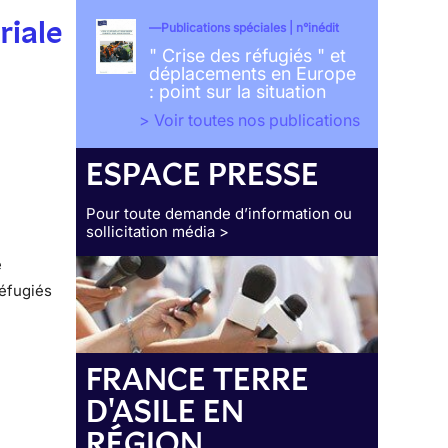
riale
Publications spéciales | n°inédit
" Crise des réfugiés " et
déplacements en Europe
: point sur la situation
> Voir toutes nos publications
ESPACE PRESSE
Pour toute demande d’information ou
sollicitation média >
e
réfugiés
FRANCE TERRE
D'ASILE EN
RÉGION