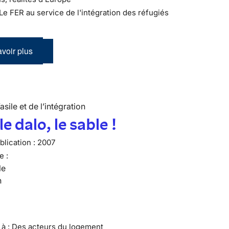
 Le FER au service de l'intégration des réfugiés
voir plus
’asile et de l’intégration
e dalo, le sable !
lication :
2007
e :
le
n
e à : Des acteurs du logement