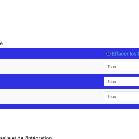
le
Effacer les f
’asile et de l’intégration