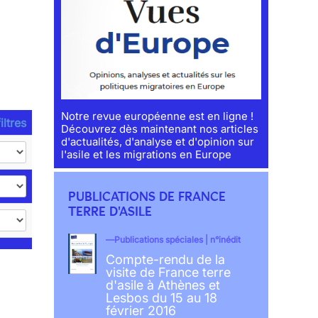
Notre revue européenne est en ligne !
iltres
Découvrez dès maintenant nos articles
d'actualités, d'analyse et d'opinion sur
l'asile et les migrations en Europe
PUBLICATIONS DE FRANCE
TERRE D'ASILE
Publications spéciales | n°inédit
Compte-rendu de la
visite de France terre
d'asile à Athènes et
Lesbos du 15 au 18
février 2016