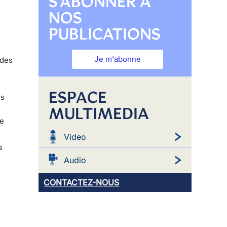
S'ABONNER À
NOS
PUBLICATIONS
Je m'abonne
 des
ESPACE
és
MULTIMEDIA
ne
Video
s
Audio
CONTACTEZ-NOUS