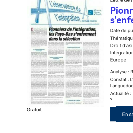
Lettre de l
Pionn
s'enf
Date de pub
Thématiqu
Droit d’asi
Intégratio
Europe
Analyse : R
Constat : 
Languedoc
Actualité 
?
Gratuit
En sa