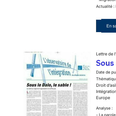
Actualité :
En sa
Lettre de l
Sous l
Date de pub
Thématiqu
Droit d’asi
Intégratio
Europe
Analyse :
- La parol