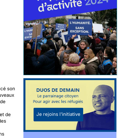
orcé son
ouveaux
 de
Je rejoins l'initiative
et de
des
ns