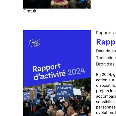
Gratuit
Rapports d
Rappo
Date de pub
Thématiqu
Droit d’asi
En 2024, g
action sur 
dispositif
projets in
accompagné
sensibilisa
personnes 
évolution.