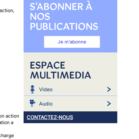
S'ABONNER À
action,
NOS
PUBLICATIONS
Je m'abonne
ESPACE
MULTIMEDIA
Video
Audio
on action
CONTACTEZ-NOUS
ation a
e
 charge