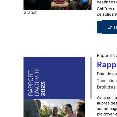
destinées 
Chiffres cl
Gratuit
de solidari
En sa
Rapports d
Rappo
Date de pub
Thématiqu
Droit d’asi
Avec ses p
auprès des
accompagné
plaidoyer 