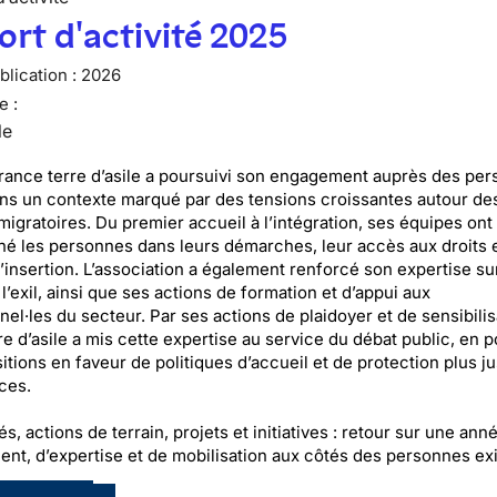
rt d'activité 2025
lication :
2026
e :
le
rance terre d’asile a poursuivi son engagement auprès des pe
ans un contexte marqué par des tensions croissantes autour de
migratoires. Du premier accueil à l’intégration, ses équipes ont
 les personnes dans leurs démarches, leur accès aux droits e
’insertion. L’association a également renforcé son expertise su
 l’exil, ainsi que ses actions de formation et d’appui aux
el·les du secteur. Par ses actions de plaidoyer et de sensibilis
e d’asile a mis cette expertise au service du débat public, en p
tions en faveur de politiques d’accueil et de protection plus ju
aces.
és, actions de terrain, projets et initiatives : retour sur une ann
nt, d’expertise et de mobilisation aux côtés des personnes exi