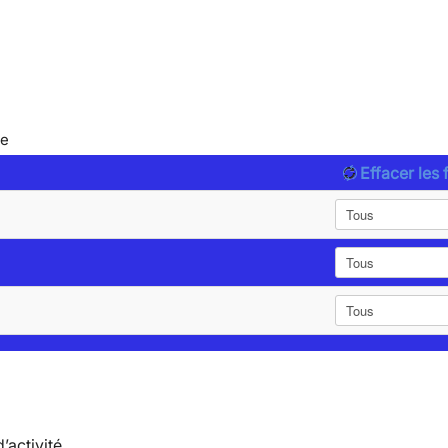
le
Effacer les f
’activité