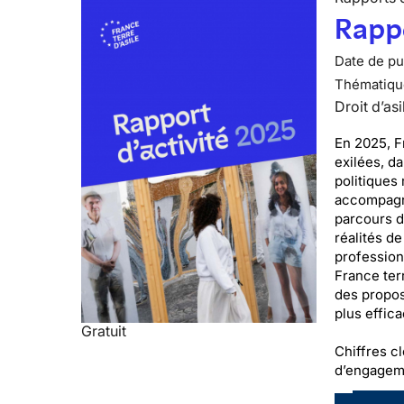
Rappo
Date de pub
Thématiqu
Droit d’asi
En 2025, F
exilées, d
politiques 
accompagné
parcours d
réalités de
professionn
France terr
des proposi
plus effic
Gratuit
Chiffres cl
d’engageme