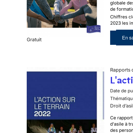
globale de
de formati
Chiffres cl
2023 les in
En sa
Gratuit
Rapports d
L'act
Date de pub
Thématiqu
Droit d’asi
Ce rapport
d'asile à t
des person