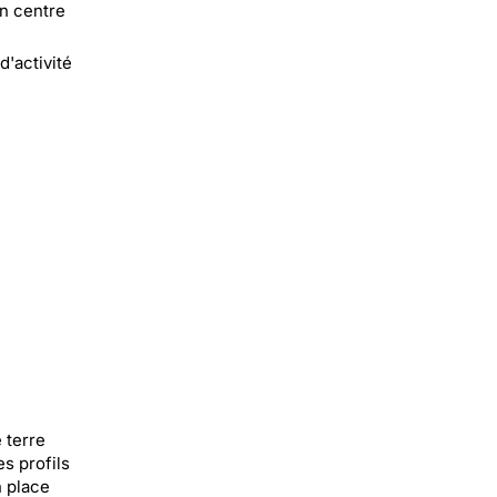
on centre
d'activité
 terre
es profils
n place