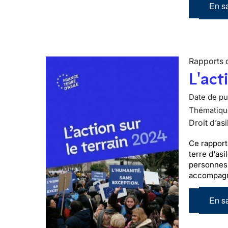
En sa
Rapports d
L'act
Date de pub
Thématiqu
Droit d’asi
Ce rapport
terre d'asi
personnes 
accompagn
En sa