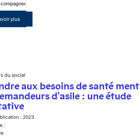
accompagner.
voir plus
s du social
dre aux besoins de santé ment
emandeurs d'asile : une étude
tative
lication :
2023
e :
le