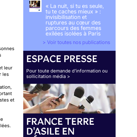
« La nuit, si tu es seule,
tu te caches mieux » :
invisibilisation et
ruptures au cœur des
parcours des femmes
exilées isolées à Paris
> Voir toutes nos publications
rsonnes
s
ESPACE PRESSE
t leur
Pour toute demande d’information ou
r les
sollicitation média >
ation,
ortant
stes et
FRANCE TERRE
ée
lées.
D'ASILE EN