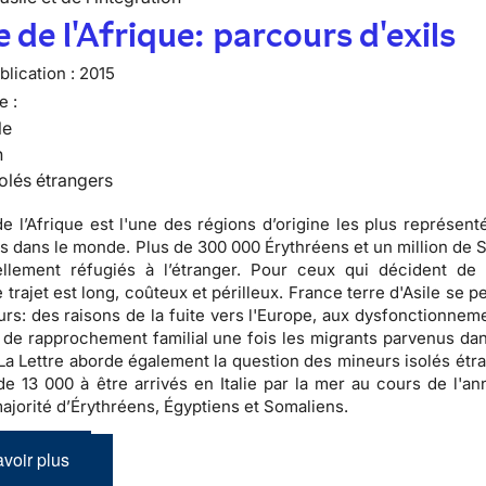
 de l'Afrique: parcours d'exils
lication :
2015
e :
le
n
olés étrangers
e l’Afrique est l'une des régions d’origine les plus représent
és dans le monde. Plus de 300 000 Érythréens et un million de 
ellement réfugiés à l’étranger. Pour ceux qui décident de 
e trajet est long, coûteux et périlleux. France terre d'Asile se 
urs: des raisons de la fuite vers l'Europe, aux dysfonctionnem
de rapprochement familial une fois les migrants parvenus dan
 La Lettre aborde également la question des mineurs isolés étra
de 13 000 à être arrivés en Italie par la mer au cours de l'an
ajorité d’Érythréens, Égyptiens et Somaliens.
voir plus