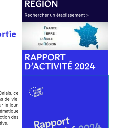
RÉGION
Rechercher un établissement >
ortie
RAPPORT
D’ACTIVITÉ 2024
alais, ce
s de vie.
r le jour.
ématique
ection des
tive.