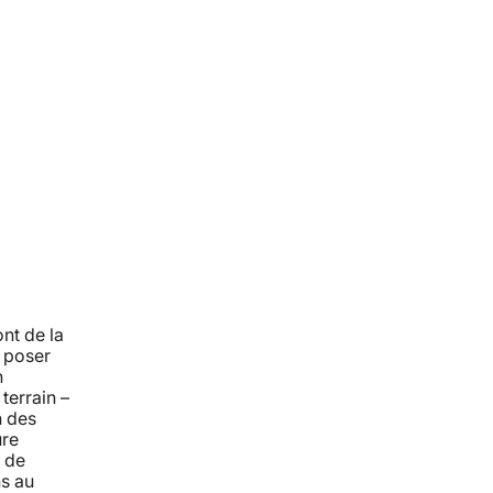
nt de la
e poser
n
 terrain –
n des
ure
 de
ns au