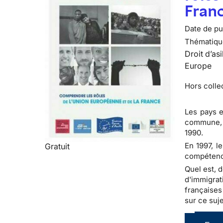
Fran
Date de pub
Thématiqu
Droit d’asi
Europe
Hors colle
Les pays e
commune, p
1990.
En 1997, l
Gratuit
compétenc
Quel est, 
d'immigrat
françaises
sur ce suj