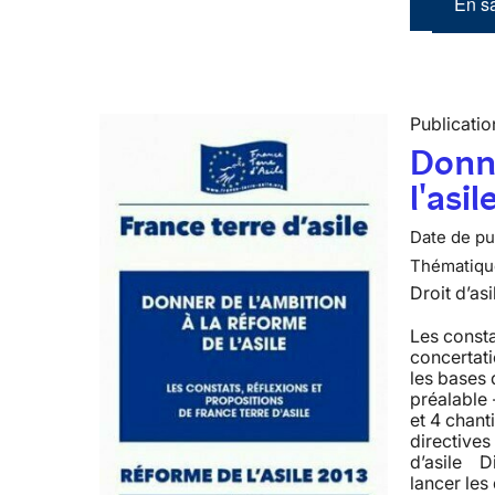
En sa
Publicatio
Donne
l'asil
Date de pub
Thématiqu
Droit d’asi
Les consta
concertati
les bases 
préalable 
et 4 chant
directive
d’asile D
lancer les