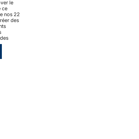
ver le
e ce
de nos 22
Créer des
nts
s
 des