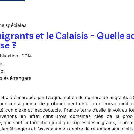
ns spéciales
igrants et le Calaisis - Quelle s
ise ?
lication :
2014
e :
le
olés étrangers
14 a été marquée par l’augmentation du nombre de migrants à C
our conséquence de profondément détériorer leurs condition
té complexe et inacceptable, France terre d’asile la voit au jou
rvenons en effet dans trois domaines clés de la probl
e, que sont l’information juridique auprès des migrants, la prot
olés étrangers et l’assistance en centre de rétention administra