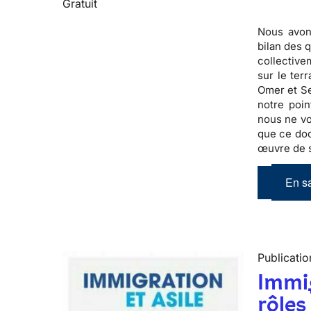
Gratuit
Nous avons
bilan des 
collective
sur le ter
Omer et Se
notre poin
nous ne vo
que ce doc
œuvre de s
En sa
Publicatio
Immig
rôles