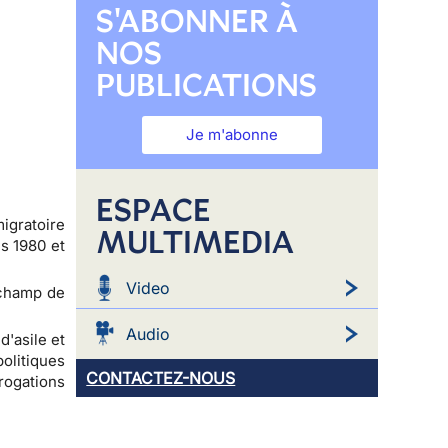
S'ABONNER À
NOS
PUBLICATIONS
Je m'abonne
ESPACE
igratoire
MULTIMEDIA
s 1980 et
Video
e champ de
Audio
d'asile et
olitiques
CONTACTEZ-NOUS
rogations