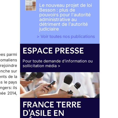
Le nouveau projet de loi
Besson : plus de
pouvoirs pour l'autorité
administrative au
détriment de l'autorité
judiciaire
> Voir toutes nos publications
ESPACE PRESSE
ées parmi
Somaliens
Pour toute demande d’information ou
rejoindre
sollicitation média >
penche sur
ents de la
s le pays
ngers: ils
née 2014,
FRANCE TERRE
D'ASILE EN