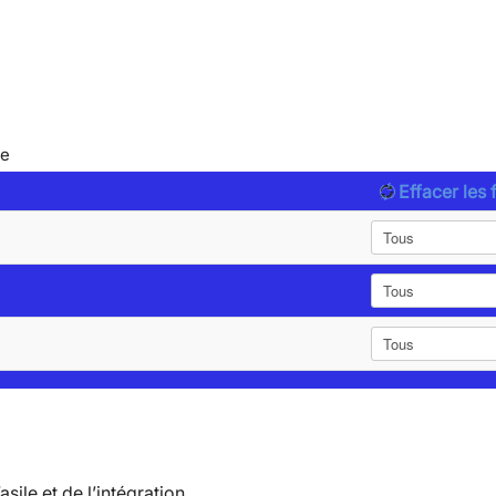
le
Effacer les f
’asile et de l’intégration