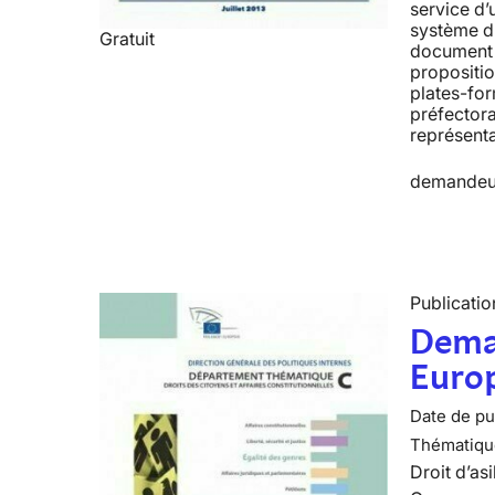
service d’
système d’
Gratuit
document 
propositio
plates-for
préfectora
représenta
demandeurs
Publicatio
Deman
Europ
Date de pub
Thématiqu
Droit d’asi