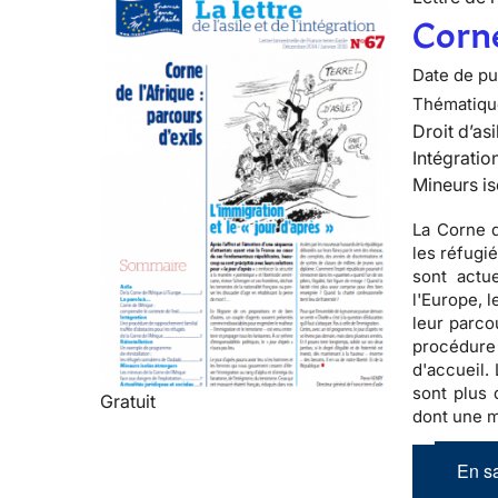
Corne
Date de pub
Thématiqu
Droit d’asi
Intégratio
Mineurs is
La Corne d
les réfugi
sont actu
l'Europe, l
leur parco
procédure 
d'accueil.
sont plus 
Gratuit
dont une m
En sa