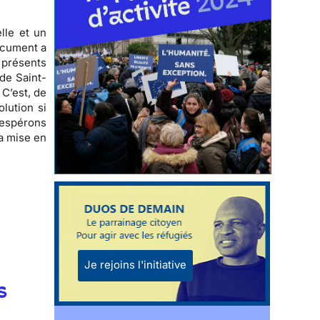
lle et un
cument a
e présents
de Saint-
 C’est, de
lution si
 espérons
a mise en
Je rejoins l'initiative
s