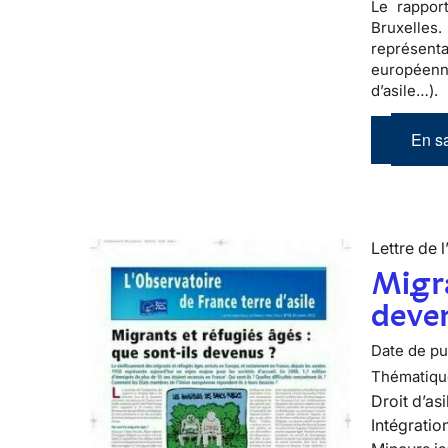
Le rappor
Bruxelles
représent
européen
d’asile…).
En sa
Lettre de l
Migra
deve
Date de pub
Thématiqu
Droit d’asi
Intégratio