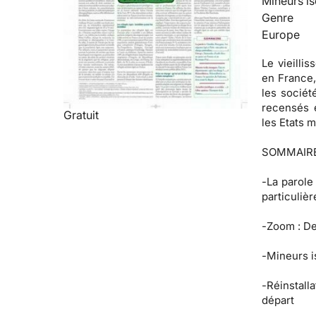
Mineurs is
Genre
Europe
Le vieilli
en France,
les sociét
recensés e
Gratuit
les Etats 
SOMMAIR
-
La parole
particulièr
-
Zoom :
De
-
Mineurs i
-
Réinstalla
départ