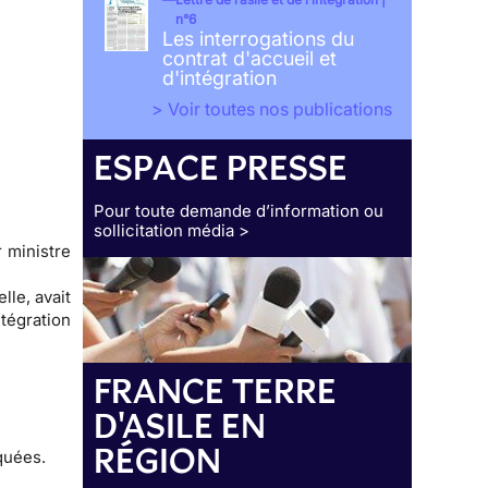
n°6
Les interrogations du
contrat d'accueil et
d'intégration
> Voir toutes nos publications
ESPACE PRESSE
Pour toute demande d’information ou
sollicitation média >
r ministre
lle, avait
tégration
FRANCE TERRE
D'ASILE EN
RÉGION
quées.