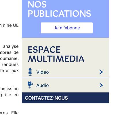
NOS
PUBLICATIONS
n nine UE
Je m'abonne
 analyse
ESPACE
embres de
MULTIMEDIA
 Roumanie,
s rendues
le et aux
Video
Audio
ommission
 prise en
CONTACTEZ-NOUS
res. Elle