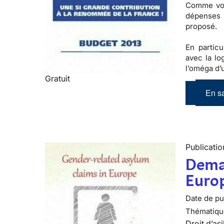
Comme vou
dépenses
proposé
.
En partic
avec la lo
l’oméga d
Gratuit
En sa
Publicatio
Deman
Euro
Date de pub
Thématiqu
Droit d’asi