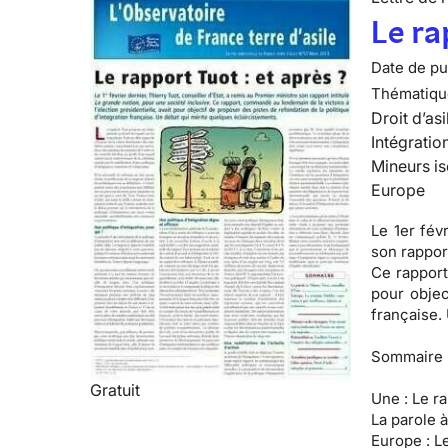
Le ra
Date de pub
Thématiqu
Droit d’asi
Intégratio
Mineurs is
Europe
Le 1er fév
son rapport
Ce rapport
pour objec
française.
Sommaire 
Gratuit
Une :
Le ra
La parole à
Europe :
Le