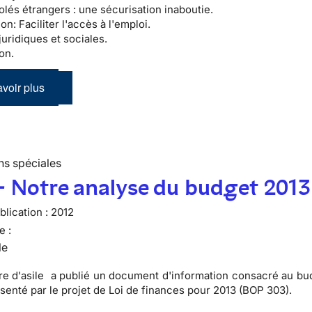
olés étrangers :
une sécurisation inaboutie.
ion:
Faciliter l'accès à l'emploi.
juridiques et sociales.
on.
voir plus
ns spéciales
- Notre analyse du budget 2013
lication :
2012
e :
le
re d'asile a publié un
document d'information consacré au bud
ésenté par le projet de Loi de finances pour 2013 (BOP 303).