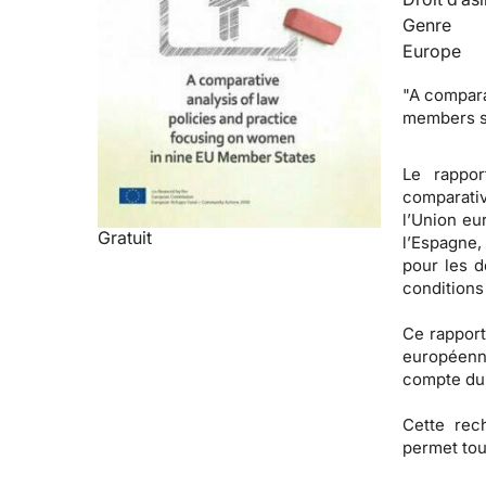
Genre
Europe
"A compara
members st
Le rappo
comparativ
l’Union eur
Gratuit
l’Espagne,
pour les d
conditions
Ce rapport
européenne
compte du 
Cette rec
permet tou