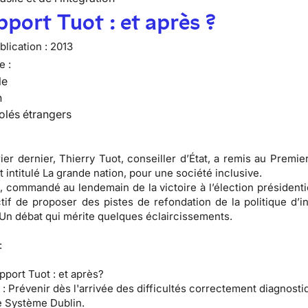
pport Tuot : et après ?
lication :
2013
e :
le
n
olés étrangers
rier dernier, Thierry Tuot, conseiller d’État, a remis au Premie
 intitulé La grande nation, pour une société inclusive.
, commandé au lendemain de la victoire à l’élection présidentie
tif de proposer des pistes de refondation de la politique d’in
 Un débat qui mérite quelques éclaircissements.
:
pport Tuot : et après?
 :
Prévenir dès l'arrivée des difficultés correctement diagnosti
 Système Dublin.