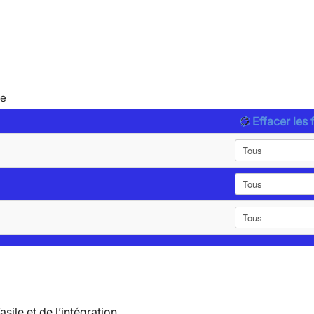
le
Effacer les f
’asile et de l’intégration