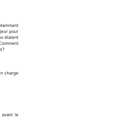
notamment
jeur pour
ns étaient
? Comment
ns?
en charge
 avant le