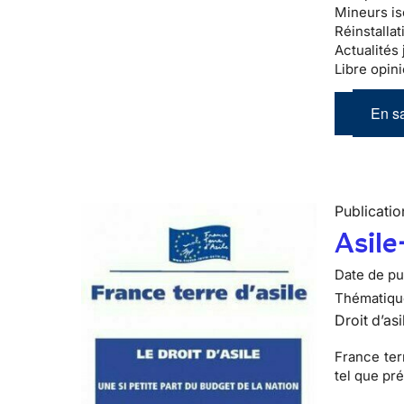
Mineurs is
Réinstallat
Actualités 
Libre opini
En sa
Publicatio
Asile
Date de pub
Thématiqu
Droit d’asi
France ter
tel que pr