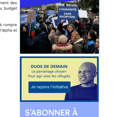
ement des
du budget
 à
rompre
l’alpha et
Je rejoins l'initiative
S'ABONNER À