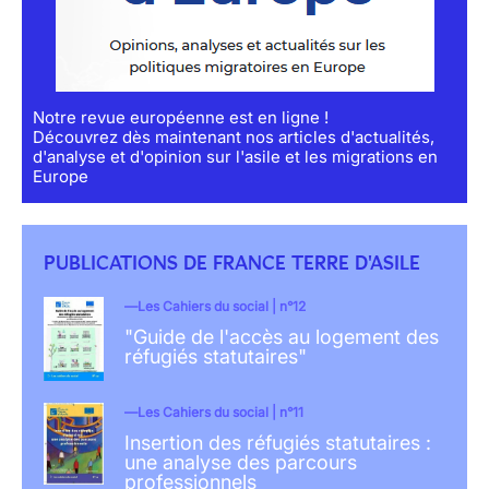
Notre revue européenne est en ligne !
Découvrez dès maintenant nos articles d'actualités,
d'analyse et d'opinion sur l'asile et les migrations en
Europe
PUBLICATIONS DE FRANCE TERRE D'ASILE
Les Cahiers du social | n°12
"Guide de l'accès au logement des
réfugiés statutaires"
Les Cahiers du social | n°11
Insertion des réfugiés statutaires :
une analyse des parcours
professionnels