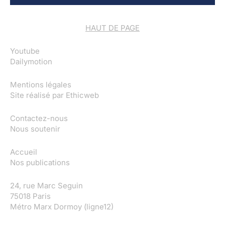
HAUT DE PAGE
Youtube
Dailymotion
Mentions légales
Site réalisé par
Ethicweb
Contactez-nous
Nous soutenir
Accueil
Nos publications
24, rue Marc Seguin
75018 Paris
Métro Marx Dormoy (ligne12)